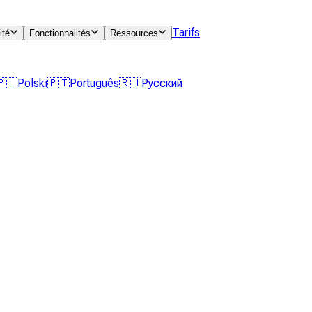
Tarifs
ité
Fonctionnalités
Ressources
🇵🇱
Polski
🇵🇹
Português
🇷🇺
Русский