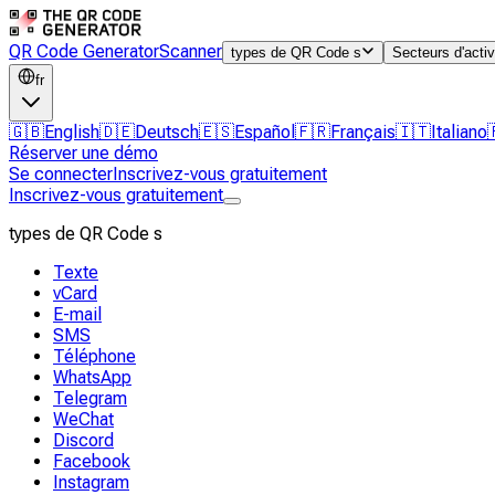
QR Code Generator
Scanner
types de QR Code s
Secteurs d'activ
fr
🇬🇧
English
🇩🇪
Deutsch
🇪🇸
Español
🇫🇷
Français
🇮🇹
Italiano
Réserver une démo
Se connecter
Inscrivez-vous gratuitement
Inscrivez-vous gratuitement
types de QR Code s
Texte
vCard
E-mail
SMS
Téléphone
WhatsApp
Telegram
WeChat
Discord
Facebook
Instagram