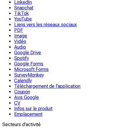
LinkedIn
Snapchat
TikTok
YouTube
Liens vers les réseaux sociaux
PDF
Image
Vidéo
Audio
Google Drive
Spotify
Google Forms
Microsoft Forms
SurveyMonkey
Calendly
Téléchargement de l'application
Coupon
Avis Google
CV
Infos sur le produit
Emplacement
Secteurs d'activité