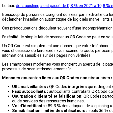
Le taux
de « quishing » est passé de 0,8 % en 2021 à 10,8 % 
Beaucoup de personnes craignent de saisir par inadvertance le
déclencher l'installation automatique de logiciels malveillants s
Ces préoccupations découlent souvent d’une incompréhension f
En réalité, le simple fait de scanner un QR Code ne peut en soi ni 
Un QR Code est simplement une donnée que votre téléphone lit et
vous choisissez de faire après avoir scanné le code, par exemp
informations sensibles sur des pages non vérifiées.
Les smartphones modernes vous montrent un aperçu de la page de
processus de scan intrinsèquement sûr.
Menaces courantes liées aux QR Codes non sécurisées :
URL malveillantes :
QR Codes
intégrées
qui redirigent
Faux autocollants :
autocollants contrefaits QR Code col
Usurpation d’identité et falsification
: QR Codes partag
ou de services des ressources humaines.
Vol d’identifiants :
89,3 % des attaques de « quishing » v
Sensibilisation limitée des utilisateurs :
seuls 36 % des