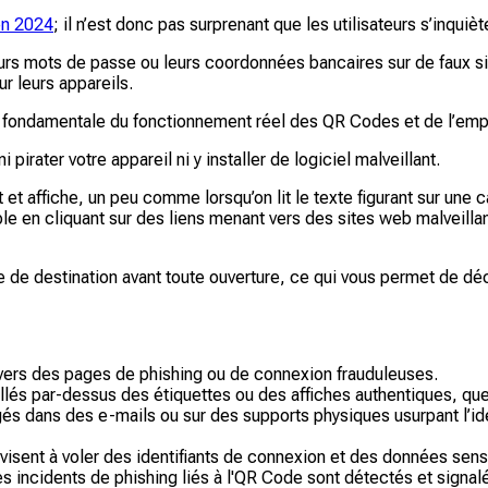
en 2024
; il n’est donc pas surprenant que les utilisateurs s’inqui
urs mots de passe ou leurs coordonnées bancaires sur de faux si
ur leurs appareils.
ondamentale du fonctionnement réel des QR Codes et de l’emplac
pirater votre appareil ni y installer de logiciel malveillant.
 affiche, un peu comme lorsqu’on lit le texte figurant sur une c
le en cliquant sur des liens menant vers des sites web malveillan
 destination avant toute ouverture, ce qui vous permet de décid
 vers des pages de phishing ou de connexion frauduleuses.
lés par-dessus des étiquettes ou des affiches authentiques, que l
és dans des e-mails ou sur des supports physiques usurpant l’id
isent à voler des identifiants de connexion et des données sens
 incidents de phishing liés à l'QR Code sont détectés et signalé