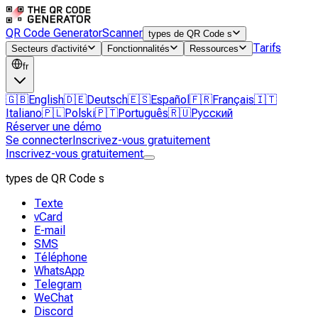
QR Code Generator
Scanner
types de QR Code s
Tarifs
Secteurs d'activité
Fonctionnalités
Ressources
fr
🇬🇧
English
🇩🇪
Deutsch
🇪🇸
Español
🇫🇷
Français
🇮🇹
Italiano
🇵🇱
Polski
🇵🇹
Português
🇷🇺
Русский
Réserver une démo
Se connecter
Inscrivez-vous gratuitement
Inscrivez-vous gratuitement
types de QR Code s
Texte
vCard
E-mail
SMS
Téléphone
WhatsApp
Telegram
WeChat
Discord