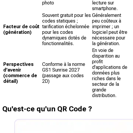
photo
lecture sur
smartphone.
Souvent gratuit pour les
Généralement
codes statiques ;
peu coûteux à
Facteur de coût
tarification échelonnée
imprimer ; un
(génération)
pour les codes
logiciel peut être
dynamiques dotés de
nécessaire pour
fonctionnalités.
la génération.
En voie de
disparition au
profit
Perspectives
Conforme à la norme
d'applications de
d'avenir
GS1 Sunrise 2027
données plus
(commerce de
(passage aux codes
riches dans le
détail)
2D)
secteur de la
grande
distribution.
Qu'est-ce qu'un QR Code ?