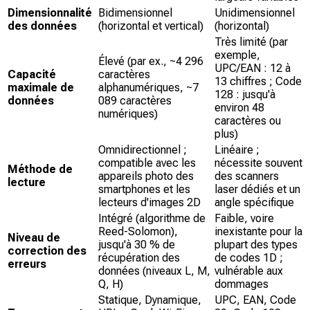
Dimensionnalité
Bidimensionnel
Unidimensionnel
des données
(horizontal et vertical)
(horizontal)
Très limité (par
exemple,
Élevé (par ex., ~4 296
UPC/EAN : 12 à
Capacité
caractères
13 chiffres ; Code
maximale de
alphanumériques, ~7
128 : jusqu'à
données
089 caractères
environ 48
numériques)
caractères ou
plus)
Omnidirectionnel ;
Linéaire ;
compatible avec les
nécessite souvent
Méthode de
appareils photo des
des scanners
lecture
smartphones et les
laser dédiés et un
lecteurs d'images 2D
angle spécifique
Intégré (algorithme de
Faible, voire
Reed-Solomon),
inexistante pour la
Niveau de
jusqu'à 30 % de
plupart des types
correction des
récupération des
de codes 1D ;
erreurs
données (niveaux L, M,
vulnérable aux
Q, H)
dommages
Statique, Dynamique,
UPC, EAN, Code