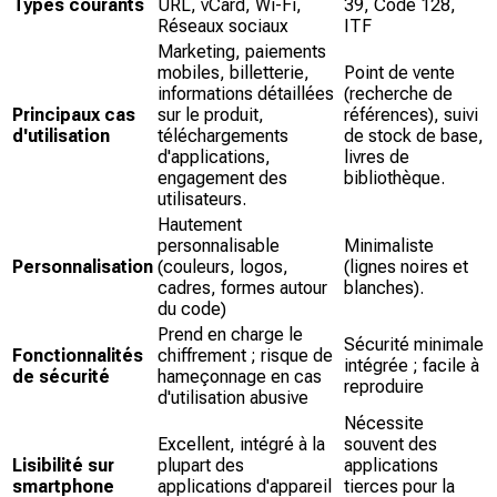
Types courants
URL, vCard, Wi-Fi,
39, Code 128,
Réseaux sociaux
ITF
Marketing, paiements
mobiles, billetterie,
Point de vente
informations détaillées
(recherche de
Principaux cas
sur le produit,
références), suivi
d'utilisation
téléchargements
de stock de base,
d'applications,
livres de
engagement des
bibliothèque.
utilisateurs.
Hautement
personnalisable
Minimaliste
Personnalisation
(couleurs, logos,
(lignes noires et
cadres, formes autour
blanches).
du code)
Prend en charge le
Sécurité minimale
Fonctionnalités
chiffrement ; risque de
intégrée ; facile à
de sécurité
hameçonnage en cas
reproduire
d'utilisation abusive
Nécessite
Excellent, intégré à la
souvent des
Lisibilité sur
plupart des
applications
smartphone
applications d'appareil
tierces pour la