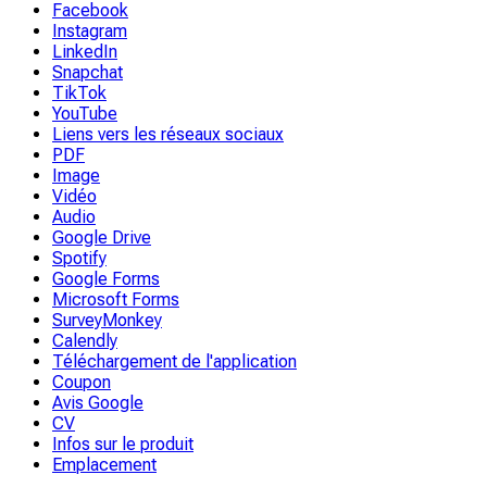
Facebook
Instagram
LinkedIn
Snapchat
TikTok
YouTube
Liens vers les réseaux sociaux
PDF
Image
Vidéo
Audio
Google Drive
Spotify
Google Forms
Microsoft Forms
SurveyMonkey
Calendly
Téléchargement de l'application
Coupon
Avis Google
CV
Infos sur le produit
Emplacement