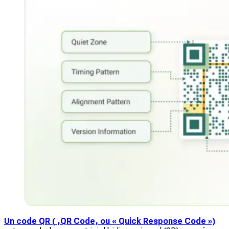
Un code QR (
,QR Code, ou « Quick Response Code »)