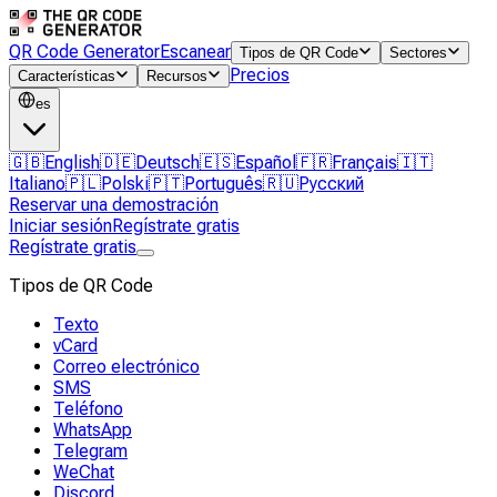
QR Code Generator
Escanear
Tipos de QR Code
Sectores
Precios
Características
Recursos
es
🇬🇧
English
🇩🇪
Deutsch
🇪🇸
Español
🇫🇷
Français
🇮🇹
Italiano
🇵🇱
Polski
🇵🇹
Português
🇷🇺
Русский
Reservar una demostración
Iniciar sesión
Regístrate gratis
Regístrate gratis
Tipos de QR Code
Texto
vCard
Correo electrónico
SMS
Teléfono
WhatsApp
Telegram
WeChat
Discord