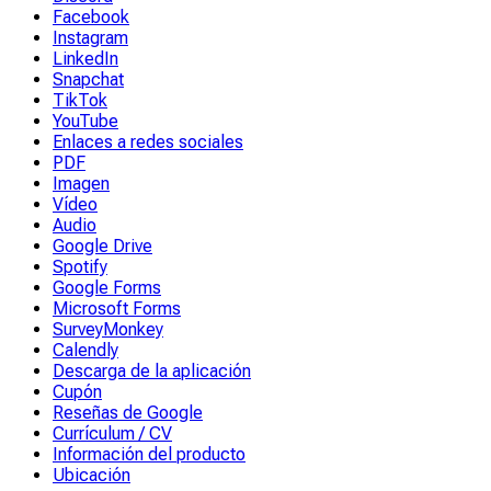
Facebook
Instagram
LinkedIn
Snapchat
TikTok
YouTube
Enlaces a redes sociales
PDF
Imagen
Vídeo
Audio
Google Drive
Spotify
Google Forms
Microsoft Forms
SurveyMonkey
Calendly
Descarga de la aplicación
Cupón
Reseñas de Google
Currículum / CV
Información del producto
Ubicación