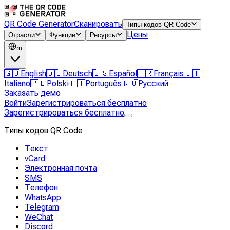
QR Code Generator
Сканировать
Типы кодов QR Code
Цены
Отрасли
Функции
Ресурсы
ru
🇬🇧
English
🇩🇪
Deutsch
🇪🇸
Español
🇫🇷
Français
🇮🇹
Italiano
🇵🇱
Polski
🇵🇹
Português
🇷🇺
Русский
Заказать демо
Войти
Зарегистрироваться бесплатно
Зарегистрироваться бесплатно
Типы кодов QR Code
Текст
vCard
Электронная почта
SMS
Телефон
WhatsApp
Telegram
WeChat
Discord