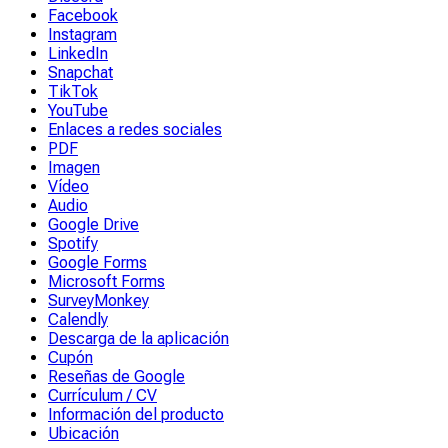
Facebook
Instagram
LinkedIn
Snapchat
TikTok
YouTube
Enlaces a redes sociales
PDF
Imagen
Vídeo
Audio
Google Drive
Spotify
Google Forms
Microsoft Forms
SurveyMonkey
Calendly
Descarga de la aplicación
Cupón
Reseñas de Google
Currículum / CV
Información del producto
Ubicación