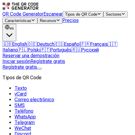
QR Code Generator
Escanear
Tipos de QR Code
Sectores
Precios
Características
Recursos
es
🇬🇧
English
🇩🇪
Deutsch
🇪🇸
Español
🇫🇷
Français
🇮🇹
Italiano
🇵🇱
Polski
🇵🇹
Português
🇷🇺
Русский
Reservar una demostración
Iniciar sesión
Regístrate gratis
Regístrate gratis
Tipos de QR Code
Texto
vCard
Correo electrónico
SMS
Teléfono
WhatsApp
Telegram
WeChat
Discord