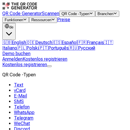
QR Code Generator
Scannen
QR Code -Typen
Branchen
Preise
Funktionen
Ressourcen
de
🇬🇧
English
🇩🇪
Deutsch
🇪🇸
Español
🇫🇷
Français
🇮🇹
Italiano
🇵🇱
Polski
🇵🇹
Português
🇷🇺
Русский
Demo buchen
Anmelden
Kostenlos registrieren
Kostenlos registrieren
QR Code -Typen
Text
vCard
E-Mail
SMS
Telefon
WhatsApp
Telegram
WeChat
Discord