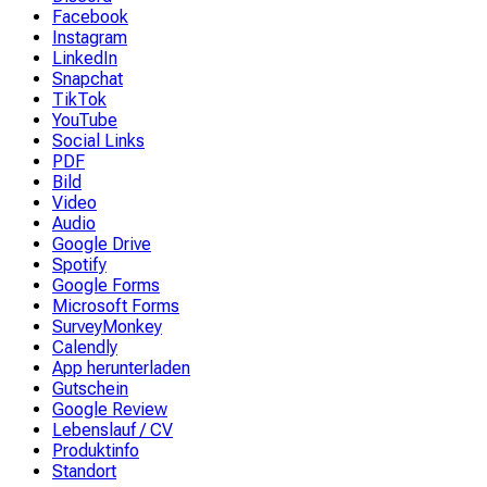
Facebook
Instagram
LinkedIn
Snapchat
TikTok
YouTube
Social Links
PDF
Bild
Video
Audio
Google Drive
Spotify
Google Forms
Microsoft Forms
SurveyMonkey
Calendly
App herunterladen
Gutschein
Google Review
Lebenslauf / CV
Produktinfo
Standort