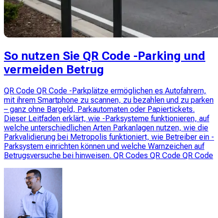
So nutzen Sie QR Code -Parking und
vermeiden Betrug
QR Code QR Code -Parkplätze ermöglichen es Autofahrern,
mit ihrem Smartphone zu scannen, zu bezahlen und zu parken
– ganz ohne Bargeld, Parkautomaten oder Papiertickets.
Dieser Leitfaden erklärt, wie -Parksysteme funktionieren, auf
welche unterschiedlichen Arten Parkanlagen nutzen, wie die
Parkvalidierung bei Metropolis funktioniert, wie Betreiber ein -
Parksystem einrichten können und welche Warnzeichen auf
Betrugsversuche bei hinweisen. QR Codes QR Code QR Code