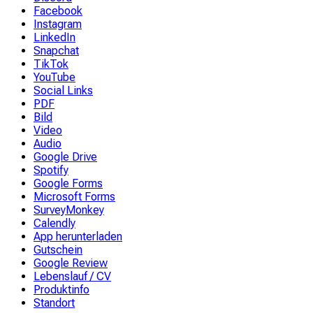
Facebook
Instagram
LinkedIn
Snapchat
TikTok
YouTube
Social Links
PDF
Bild
Video
Audio
Google Drive
Spotify
Google Forms
Microsoft Forms
SurveyMonkey
Calendly
App herunterladen
Gutschein
Google Review
Lebenslauf / CV
Produktinfo
Standort