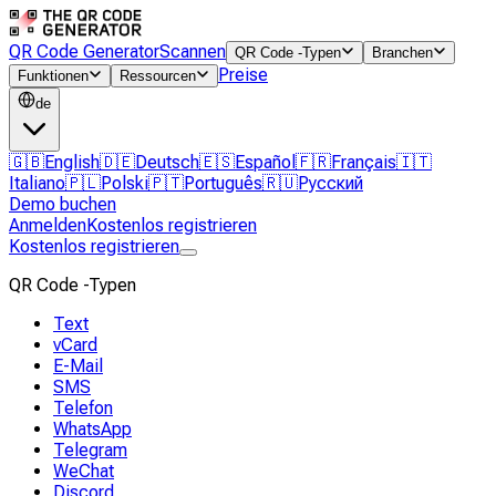
QR Code Generator
Scannen
QR Code -Typen
Branchen
Preise
Funktionen
Ressourcen
de
🇬🇧
English
🇩🇪
Deutsch
🇪🇸
Español
🇫🇷
Français
🇮🇹
Italiano
🇵🇱
Polski
🇵🇹
Português
🇷🇺
Русский
Demo buchen
Anmelden
Kostenlos registrieren
Kostenlos registrieren
QR Code -Typen
Text
vCard
E-Mail
SMS
Telefon
WhatsApp
Telegram
WeChat
Discord