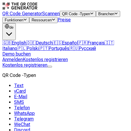
QR Code Generator
Scannen
QR Code -Typen
Branchen
Preise
Funktionen
Ressourcen
de
🇬🇧
English
🇩🇪
Deutsch
🇪🇸
Español
🇫🇷
Français
🇮🇹
Italiano
🇵🇱
Polski
🇵🇹
Português
🇷🇺
Русский
Demo buchen
Anmelden
Kostenlos registrieren
Kostenlos registrieren
QR Code -Typen
Text
vCard
E-Mail
SMS
Telefon
WhatsApp
Telegram
WeChat
Discord