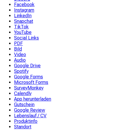
Facebook
Instagram
LinkedIn
Snapchat
TikTok
YouTube
Social Links
PDF
Bild
Video
Audio
Google Drive
Spotify
Google Forms
Microsoft Forms
SurveyMonkey
Calendly
App herunterladen
Gutschein
Google Review
Lebenslauf / CV
Produktinfo
Standort