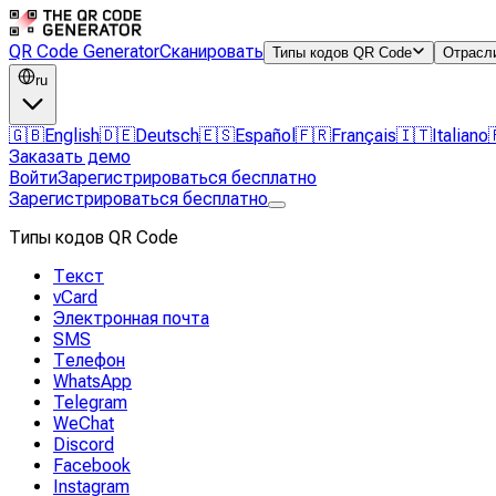
QR Code Generator
Сканировать
Типы кодов QR Code
Отрасл
ru
🇬🇧
English
🇩🇪
Deutsch
🇪🇸
Español
🇫🇷
Français
🇮🇹
Italiano
Заказать демо
Войти
Зарегистрироваться бесплатно
Зарегистрироваться бесплатно
Типы кодов QR Code
Текст
vCard
Электронная почта
SMS
Телефон
WhatsApp
Telegram
WeChat
Discord
Facebook
Instagram