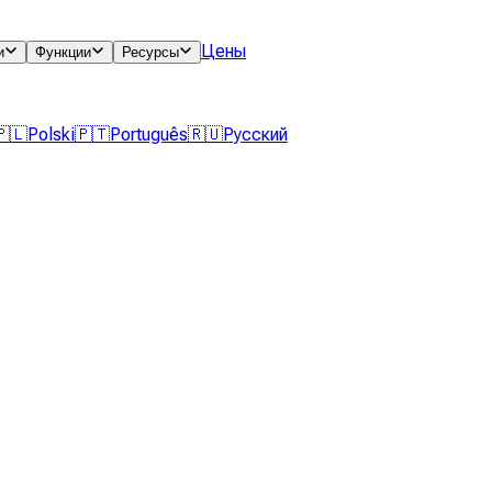
Цены
и
Функции
Ресурсы
🇵🇱
Polski
🇵🇹
Português
🇷🇺
Русский