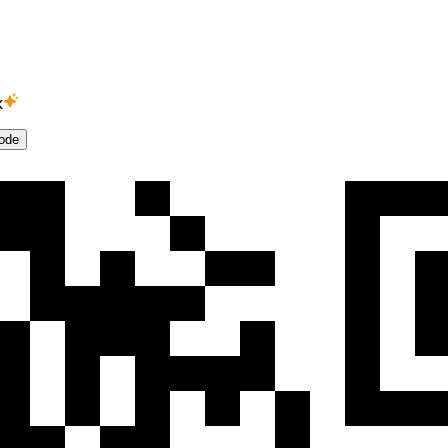
к
ode