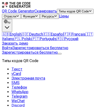
QR Code Generator
Сканировать
Типы кодов QR Code
Цены
Отрасли
Функции
Ресурсы
ru
🇬🇧
English
🇩🇪
Deutsch
🇪🇸
Español
🇫🇷
Français
🇮🇹
Italiano
🇵🇱
Polski
🇵🇹
Português
🇷🇺
Русский
Заказать демо
Войти
Зарегистрироваться бесплатно
Зарегистрироваться бесплатно
Типы кодов QR Code
Текст
vCard
Электронная почта
SMS
Телефон
WhatsApp
Telegram
WeChat
Discord