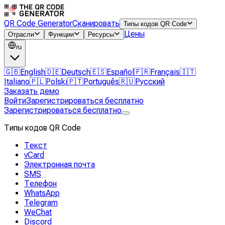
QR Code Generator
Сканировать
Типы кодов QR Code
Цены
Отрасли
Функции
Ресурсы
ru
🇬🇧
English
🇩🇪
Deutsch
🇪🇸
Español
🇫🇷
Français
🇮🇹
Italiano
🇵🇱
Polski
🇵🇹
Português
🇷🇺
Русский
Заказать демо
Войти
Зарегистрироваться бесплатно
Зарегистрироваться бесплатно
Типы кодов QR Code
Текст
vCard
Электронная почта
SMS
Телефон
WhatsApp
Telegram
WeChat
Discord