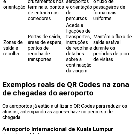
e
cruzamentos nos
aeroportos
o fluxo de
orientação
terminais, pontos
e orientação
passageiros de
de entrada nos
de
forma mais
corredores
percursos
uniforme
Aceda a
ligações de
Portas de saída,
transportes,
Mantém o fluxo de
Zonas de
áreas de espera,
instruções
saída estável
saída e
pontos de
de recolha e
durante os
recolha
recolha de
detalhes
períodos de pico
transportes
sobre a
de visitas
continuação
da viagem
Exemplos reais de QR Codes na zona
de chegadas do aeroporto
Os aeroportos já estão a utilizar o QR Codes para reduzir os
atrasos, antecipando as ações-chave no percurso de
chegada.
Aeroporto Internacional de Kuala Lumpur