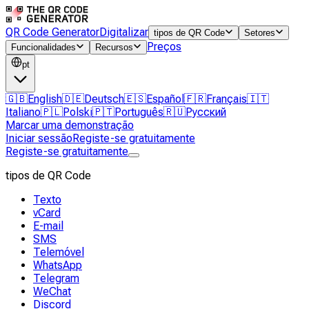
QR Code Generator
Digitalizar
tipos de QR Code
Setores
Preços
Funcionalidades
Recursos
pt
🇬🇧
English
🇩🇪
Deutsch
🇪🇸
Español
🇫🇷
Français
🇮🇹
Italiano
🇵🇱
Polski
🇵🇹
Português
🇷🇺
Русский
Marcar uma demonstração
Iniciar sessão
Registe-se gratuitamente
Registe-se gratuitamente
tipos de QR Code
Texto
vCard
E-mail
SMS
Telemóvel
WhatsApp
Telegram
WeChat
Discord