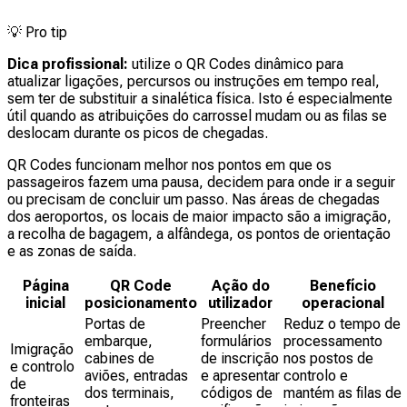
💡
Pro tip
Dica profissional:
utilize o QR Codes dinâmico para
atualizar ligações, percursos ou instruções em tempo real,
sem ter de substituir a sinalética física. Isto é especialmente
útil quando as atribuições do carrossel mudam ou as filas se
deslocam durante os picos de chegadas.
QR Codes funcionam melhor nos pontos em que os
passageiros fazem uma pausa, decidem para onde ir a seguir
ou precisam de concluir um passo. Nas áreas de chegadas
dos aeroportos, os locais de maior impacto são a imigração,
a recolha de bagagem, a alfândega, os pontos de orientação
e as zonas de saída.
Página
QR Code
Ação do
Benefício
inicial
posicionamento
utilizador
operacional
Portas de
Preencher
Reduz o tempo de
embarque,
formulários
processamento
Imigração
cabines de
de inscrição
nos postos de
e controlo
aviões, entradas
e apresentar
controlo e
de
dos terminais,
códigos de
mantém as filas de
fronteiras