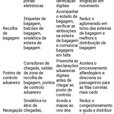
portas
verificação
imigração em
eletrónicas
digitais
movimento
Acompanhar
o estado da
Etiquetas de
Reduz o
bagagem,
bagagem,
aglomerado em
verificar as
Recolha
balcões de
torno das esteiras
atribuições
de
bagagem,
de bagagem e
na esteira
bagagem
sinalética da
melhora a
de bagagem
esteira de
distribuição da
e comunicar
bagagem
bagagem
bagagens
em falta
Preencha as
Corredores de
Acelera o
declarações
chegada, saídas
processamento
aduaneiras
Postos de
da zona de
alfandegário e
digitais
controlo
recolha de
direciona os
antes de
aduaneiro
bagagem, pontos
passageiros para
chegar ao
de controlo
as filas corretas
posto de
aduaneiro
mais cedo
controlo
Sinalética no
Aceda a
Reduz o
átrio de
mapas ao
congestionamento
Navegação
chegadas,
vivo dos
e ajuda a distribuir