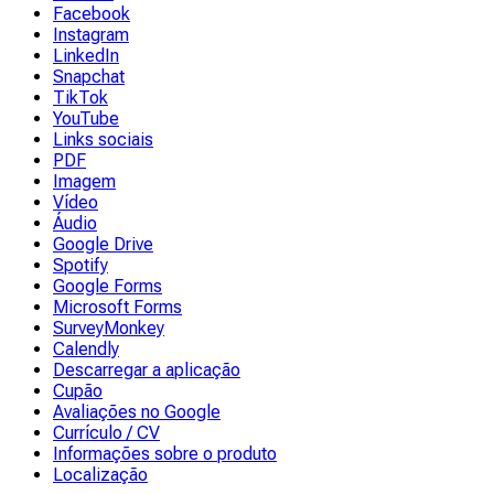
Facebook
Instagram
LinkedIn
Snapchat
TikTok
YouTube
Links sociais
PDF
Imagem
Vídeo
Áudio
Google Drive
Spotify
Google Forms
Microsoft Forms
SurveyMonkey
Calendly
Descarregar a aplicação
Cupão
Avaliações no Google
Currículo / CV
Informações sobre o produto
Localização