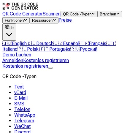
QR Code Generator
Scannen
QR Code -Typen
Branchen
Preise
Funktionen
Ressourcen
de
🇬🇧
English
🇩🇪
Deutsch
🇪🇸
Español
🇫🇷
Français
🇮🇹
Italiano
🇵🇱
Polski
🇵🇹
Português
🇷🇺
Русский
Demo buchen
Anmelden
Kostenlos registrieren
Kostenlos registrieren
QR Code -Typen
Text
vCard
E-Mail
SMS
Telefon
WhatsApp
Telegram
WeChat
Discord