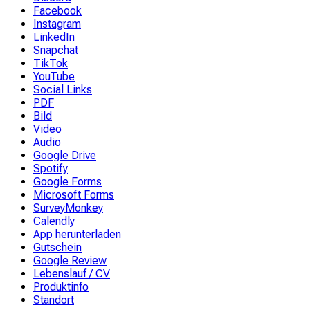
Facebook
Instagram
LinkedIn
Snapchat
TikTok
YouTube
Social Links
PDF
Bild
Video
Audio
Google Drive
Spotify
Google Forms
Microsoft Forms
SurveyMonkey
Calendly
App herunterladen
Gutschein
Google Review
Lebenslauf / CV
Produktinfo
Standort