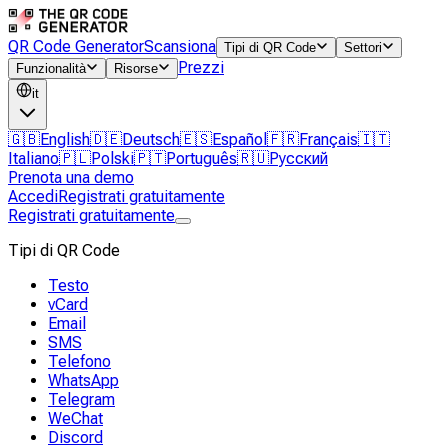
QR Code Generator
Scansiona
Tipi di QR Code
Settori
Prezzi
Funzionalità
Risorse
it
🇬🇧
English
🇩🇪
Deutsch
🇪🇸
Español
🇫🇷
Français
🇮🇹
Italiano
🇵🇱
Polski
🇵🇹
Português
🇷🇺
Русский
Prenota una demo
Accedi
Registrati gratuitamente
Registrati gratuitamente
Tipi di QR Code
Testo
vCard
Email
SMS
Telefono
WhatsApp
Telegram
WeChat
Discord