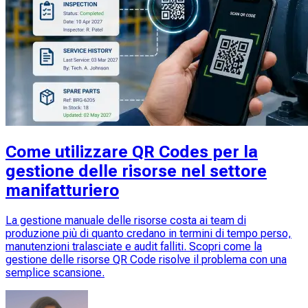
Come utilizzare QR Codes per la
gestione delle risorse nel settore
manifatturiero
La gestione manuale delle risorse costa ai team di
produzione più di quanto credano in termini di tempo perso,
manutenzioni tralasciate e audit falliti. Scopri come la
gestione delle risorse QR Code risolve il problema con una
semplice scansione.