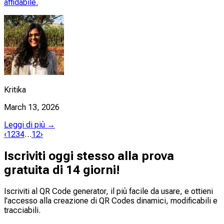
affidabile.
Kritika
March 13, 2026
Leggi di più →
‹
1
2
3
4
…
12
›
Iscriviti oggi stesso alla prova
gratuita di 14 giorni!
Iscriviti al QR Code generator, il più facile da usare, e ottieni
l'accesso alla creazione di QR Codes dinamici,
modificabili
e
tracciabili
.