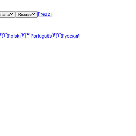
Prezzi
nalità
Risorse
🇵🇱
Polski
🇵🇹
Português
🇷🇺
Русский