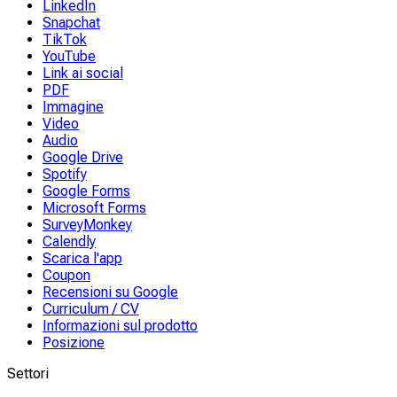
LinkedIn
Snapchat
TikTok
YouTube
Link ai social
PDF
Immagine
Video
Audio
Google Drive
Spotify
Google Forms
Microsoft Forms
SurveyMonkey
Calendly
Scarica l'app
Coupon
Recensioni su Google
Curriculum / CV
Informazioni sul prodotto
Posizione
Settori