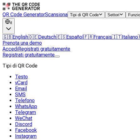
QR Code Generator
Scansiona
Tipi di QR Code
Settori
Funzio
it
🇬🇧
English
🇩🇪
Deutsch
🇪🇸
Español
🇫🇷
Français
🇮🇹
Italiano
Prenota una demo
Accedi
Registrati gratuitamente
Registrati gratuitamente
Tipi di QR Code
Testo
vCard
Email
SMS
Telefono
WhatsApp
Telegram
WeChat
Discord
Facebook
Instagram