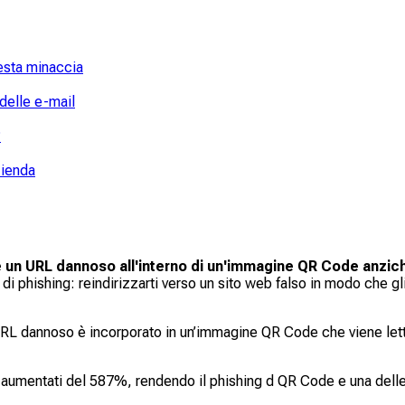
uesta minaccia
 delle e-mail
?
zienda
e un URL dannoso all'interno di un'immagine QR Code anziché 
o di phishing: reindirizzarti verso un sito web falso in modo che 
URL dannoso è incorporato in un’immagine QR Code che viene letta
aumentati del 587%, rendendo il phishing d QR Code e una delle t