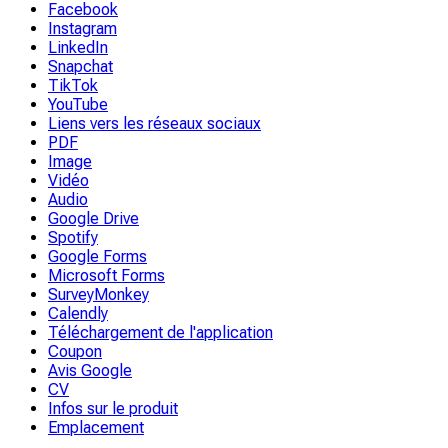
Facebook
Instagram
LinkedIn
Snapchat
TikTok
YouTube
Liens vers les réseaux sociaux
PDF
Image
Vidéo
Audio
Google Drive
Spotify
Google Forms
Microsoft Forms
SurveyMonkey
Calendly
Téléchargement de l'application
Coupon
Avis Google
CV
Infos sur le produit
Emplacement