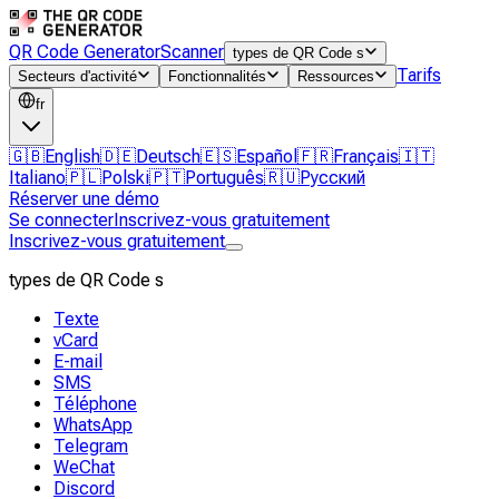
QR Code Generator
Scanner
types de QR Code s
Tarifs
Secteurs d'activité
Fonctionnalités
Ressources
fr
🇬🇧
English
🇩🇪
Deutsch
🇪🇸
Español
🇫🇷
Français
🇮🇹
Italiano
🇵🇱
Polski
🇵🇹
Português
🇷🇺
Русский
Réserver une démo
Se connecter
Inscrivez-vous gratuitement
Inscrivez-vous gratuitement
types de QR Code s
Texte
vCard
E-mail
SMS
Téléphone
WhatsApp
Telegram
WeChat
Discord