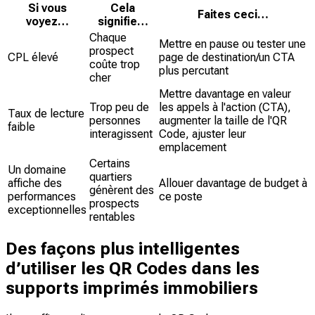
Si vous
Cela
Faites ceci…
voyez…
signifie…
Chaque
Mettre en pause ou tester une
prospect
CPL élevé
page de destination/un CTA
coûte trop
plus percutant
cher
Mettre davantage en valeur
Trop peu de
les appels à l'action (CTA),
Taux de lecture
personnes
augmenter la taille de l'QR
faible
interagissent
Code, ajuster leur
emplacement
Certains
Un domaine
quartiers
affiche des
Allouer davantage de budget à
génèrent des
performances
ce poste
prospects
exceptionnelles
rentables
Des façons plus intelligentes
d’utiliser les QR Codes dans les
supports imprimés immobiliers