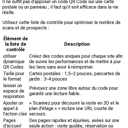
Il ne suffit pas d’apposer un code QR Code sur une carte
postale ou un panneau ; il faut qu’il soit efficace dans la vie
réelle.
Utilisez cette liste de contrôle pour optimiser le nombre de
scans et de prospects :
Élément de
la liste de
Description
contrôle
utiliser
Créez des codes uniques pour chaque site afin
dynamique
de suivre les performances et de mettre à jour
QR Codes
les liens sans avoir à réimprimer.
Taille pour
Cartes postales : 1,5–2 pouces, pancartes de
le format
jardin : 3–4 pouces
laisser un
Prévoyez une zone libre autour du code pour
espace de
garantir une lecture fiable.
respiration
Ajouter un
« Scannez pour découvrir la visite en 3D et le
appel à
plan d’étage » + inclure une URL courte de
l'action clair
secours.
Pages
Des pages rapides et épurées, axées sur une
d'accueil
seule action : visite guidée, réservation ou