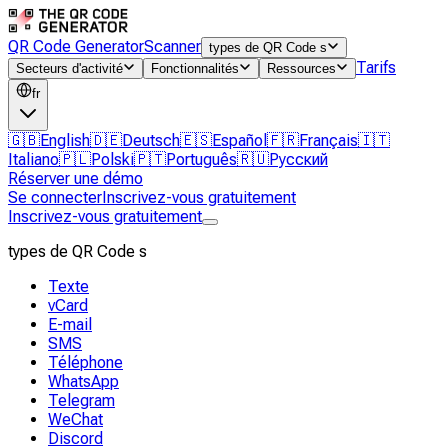
QR Code Generator
Scanner
types de QR Code s
Tarifs
Secteurs d'activité
Fonctionnalités
Ressources
fr
🇬🇧
English
🇩🇪
Deutsch
🇪🇸
Español
🇫🇷
Français
🇮🇹
Italiano
🇵🇱
Polski
🇵🇹
Português
🇷🇺
Русский
Réserver une démo
Se connecter
Inscrivez-vous gratuitement
Inscrivez-vous gratuitement
types de QR Code s
Texte
vCard
E-mail
SMS
Téléphone
WhatsApp
Telegram
WeChat
Discord