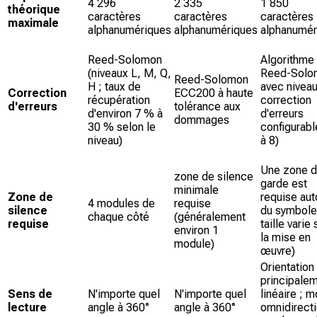
4 296
2 335
1 850
théorique
caractères
caractères
caractères
maximale
alphanumériques
alphanumériques
alphanumér
Reed-Solomon
Algorithme
(niveaux L, M, Q,
Reed-Solo
Reed-Solomon
H ; taux de
avec nivea
Correction
ECC200 à haute
récupération
correction
d'erreurs
tolérance aux
d'environ 7 % à
d'erreurs
dommages
30 % selon le
configurabl
niveau)
à 8)
Une zone 
zone de silence
garde est
minimale
Zone de
requise aut
4 modules de
requise
silence
du symbole 
chaque côté
(généralement
requise
taille varie
environ 1
la mise en
module)
œuvre)
Orientation
principale
Sens de
N'importe quel
N'importe quel
linéaire ; m
lecture
angle à 360°
angle à 360°
omnidirect