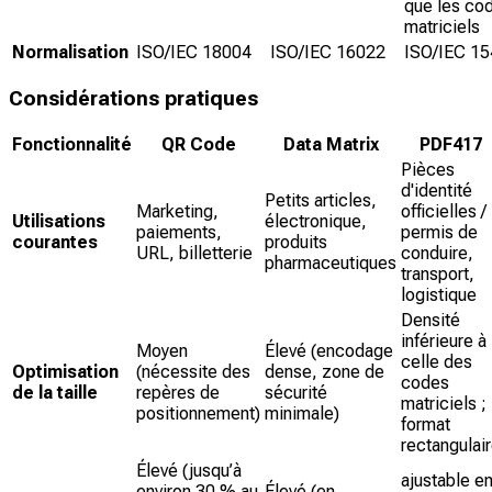
que les co
matriciels
Normalisation
ISO/IEC 18004
ISO/IEC 16022
ISO/IEC 1
Considérations pratiques
Fonctionnalité
QR Code
Data Matrix
PDF417
Pièces
d'identité
Petits articles,
Marketing,
officielles /
Utilisations
électronique,
paiements,
permis de
courantes
produits
URL, billetterie
conduire,
pharmaceutiques
transport,
logistique
Densité
inférieure à
Moyen
Élevé (encodage
celle des
Optimisation
(nécessite des
dense, zone de
codes
de la taille
repères de
sécurité
matriciels ;
positionnement)
minimale)
format
rectangulai
Élevé (jusqu’à
ajustable e
environ 30 % au
Élevé (en