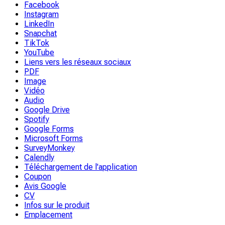
Facebook
Instagram
LinkedIn
Snapchat
TikTok
YouTube
Liens vers les réseaux sociaux
PDF
Image
Vidéo
Audio
Google Drive
Spotify
Google Forms
Microsoft Forms
SurveyMonkey
Calendly
Téléchargement de l'application
Coupon
Avis Google
CV
Infos sur le produit
Emplacement