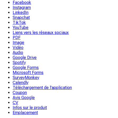
Facebook
Instagram
LinkedIn
Snapchat
TikTok
YouTube
Liens vers les réseaux sociaux
PDF
Image
Vidéo
Audio
Google Drive
Spotify
Google Forms
Microsoft Forms
SurveyMonkey
Calendly
Téléchargement de l'application
Coupon
Avis Google
CV
Infos sur le produit
Emplacement