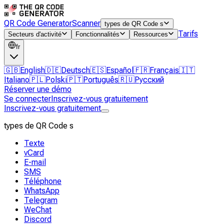
QR Code Generator
Scanner
types de QR Code s
Tarifs
Secteurs d'activité
Fonctionnalités
Ressources
fr
🇬🇧
English
🇩🇪
Deutsch
🇪🇸
Español
🇫🇷
Français
🇮🇹
Italiano
🇵🇱
Polski
🇵🇹
Português
🇷🇺
Русский
Réserver une démo
Se connecter
Inscrivez-vous gratuitement
Inscrivez-vous gratuitement
types de QR Code s
Texte
vCard
E-mail
SMS
Téléphone
WhatsApp
Telegram
WeChat
Discord