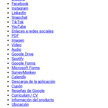
Facebook
Instagram
LinkedIn
Snapchat
TikTok
YouTube
Enlaces a redes sociales
PDF
Imagen
Vídeo
Audio
Google Drive
Spotify
Google Forms
Microsoft Forms
SurveyMonkey
Calendly
Descarga de la aplicación
Cupón
Reseñas de Google
Currículum / CV
Información del producto
Ubicación