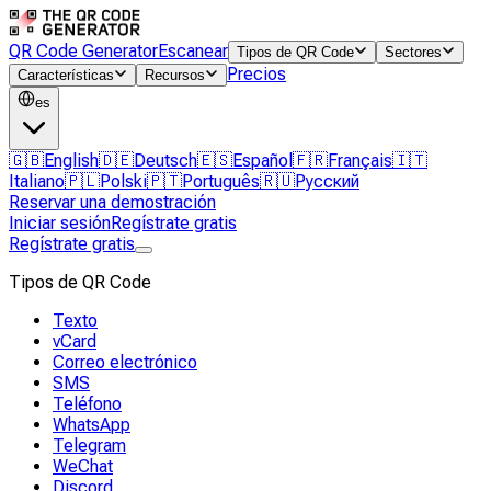
QR Code Generator
Escanear
Tipos de QR Code
Sectores
Precios
Características
Recursos
es
🇬🇧
English
🇩🇪
Deutsch
🇪🇸
Español
🇫🇷
Français
🇮🇹
Italiano
🇵🇱
Polski
🇵🇹
Português
🇷🇺
Русский
Reservar una demostración
Iniciar sesión
Regístrate gratis
Regístrate gratis
Tipos de QR Code
Texto
vCard
Correo electrónico
SMS
Teléfono
WhatsApp
Telegram
WeChat
Discord