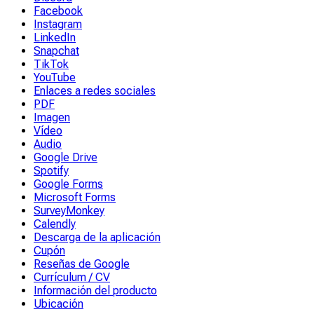
Facebook
Instagram
LinkedIn
Snapchat
TikTok
YouTube
Enlaces a redes sociales
PDF
Imagen
Vídeo
Audio
Google Drive
Spotify
Google Forms
Microsoft Forms
SurveyMonkey
Calendly
Descarga de la aplicación
Cupón
Reseñas de Google
Currículum / CV
Información del producto
Ubicación