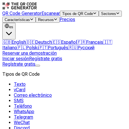
QR Code Generator
Escanear
Tipos de QR Code
Sectores
Precios
Características
Recursos
es
🇬🇧
English
🇩🇪
Deutsch
🇪🇸
Español
🇫🇷
Français
🇮🇹
Italiano
🇵🇱
Polski
🇵🇹
Português
🇷🇺
Русский
Reservar una demostración
Iniciar sesión
Regístrate gratis
Regístrate gratis
Tipos de QR Code
Texto
vCard
Correo electrónico
SMS
Teléfono
WhatsApp
Telegram
WeChat
Discord