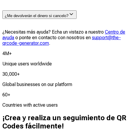
restaurantes de franquicia que utilizan QR Codes en
tienes que enviar un correo electrónico a support@the-
múltiples ubicaciones o campañas.
qrcode-generator.com y te ayudarán con el cambio.
Puedes ir a la página «Mi cuenta» y hacer clic en
¿Me devolverán el dinero si cancelo?
«Cancelar suscripción» para dar de baja tu suscripción
al plan QR Code.
¿Necesitas más ayuda? Echa un vistazo a nuestro
Tras la cancelación, se cancelará su próximo ciclo de
Centro de
ayuda
facturación. No obstante, tenga en cuenta que no
o ponte en contacto con nosotros en
support@the-
qrcode-generator.com
realizamos reembolsos correspondientes al ciclo de
.
facturación actual. Seguirá teniendo acceso completo a
4M+
su cuenta hasta el final del periodo de facturación
actual.
Unique users worldwide
30,000+
Global businesses on our platform
60+
Countries with active users
¡Crea y realiza un seguimiento de QR
Codes fácilmente!