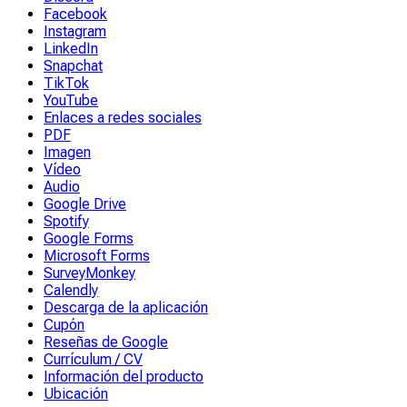
Facebook
Instagram
LinkedIn
Snapchat
TikTok
YouTube
Enlaces a redes sociales
PDF
Imagen
Vídeo
Audio
Google Drive
Spotify
Google Forms
Microsoft Forms
SurveyMonkey
Calendly
Descarga de la aplicación
Cupón
Reseñas de Google
Currículum / CV
Información del producto
Ubicación