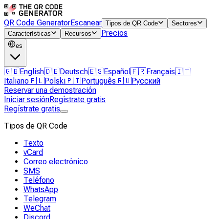
QR Code Generator
Escanear
Tipos de QR Code
Sectores
Precios
Características
Recursos
es
🇬🇧
English
🇩🇪
Deutsch
🇪🇸
Español
🇫🇷
Français
🇮🇹
Italiano
🇵🇱
Polski
🇵🇹
Português
🇷🇺
Русский
Reservar una demostración
Iniciar sesión
Regístrate gratis
Regístrate gratis
Tipos de QR Code
Texto
vCard
Correo electrónico
SMS
Teléfono
WhatsApp
Telegram
WeChat
Discord