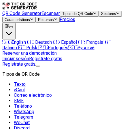
QR Code Generator
Escanear
Tipos de QR Code
Sectores
Precios
Características
Recursos
es
🇬🇧
English
🇩🇪
Deutsch
🇪🇸
Español
🇫🇷
Français
🇮🇹
Italiano
🇵🇱
Polski
🇵🇹
Português
🇷🇺
Русский
Reservar una demostración
Iniciar sesión
Regístrate gratis
Regístrate gratis
Tipos de QR Code
Texto
vCard
Correo electrónico
SMS
Teléfono
WhatsApp
Telegram
WeChat
Discord