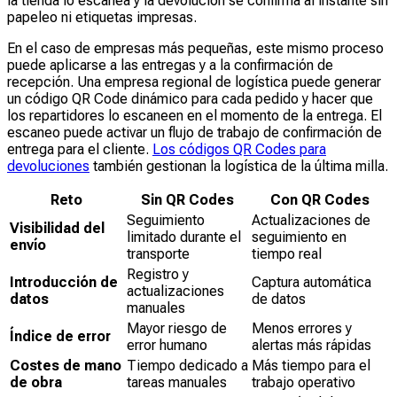
la tienda lo escanea y la devolución se confirma al instante sin
papeleo ni etiquetas impresas.
En el caso de empresas más pequeñas, este mismo proceso
puede aplicarse a las entregas y a la confirmación de
recepción. Una empresa regional de logística puede generar
un código QR Code dinámico para cada pedido y hacer que
los repartidores lo escaneen en el momento de la entrega. El
escaneo puede activar un flujo de trabajo de confirmación de
entrega para el cliente.
Los códigos QR Codes para
devoluciones
también gestionan la logística de la última milla.
Reto
Sin QR Codes
Con QR Codes
Seguimiento
Actualizaciones de
Visibilidad del
limitado durante el
seguimiento en
envío
transporte
tiempo real
Registro y
Introducción de
Captura automática
actualizaciones
datos
de datos
manuales
Mayor riesgo de
Menos errores y
Índice de error
error humano
alertas más rápidas
Costes de mano
Tiempo dedicado a
Más tiempo para el
de obra
tareas manuales
trabajo operativo