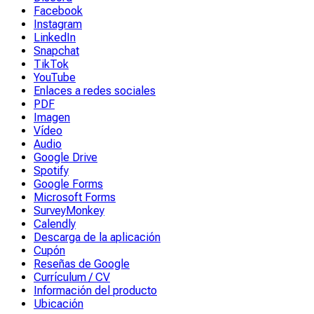
Facebook
Instagram
LinkedIn
Snapchat
TikTok
YouTube
Enlaces a redes sociales
PDF
Imagen
Vídeo
Audio
Google Drive
Spotify
Google Forms
Microsoft Forms
SurveyMonkey
Calendly
Descarga de la aplicación
Cupón
Reseñas de Google
Currículum / CV
Información del producto
Ubicación