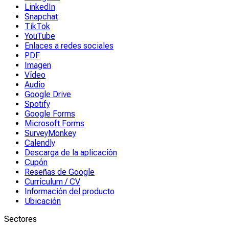
LinkedIn
Snapchat
TikTok
YouTube
Enlaces a redes sociales
PDF
Imagen
Vídeo
Audio
Google Drive
Spotify
Google Forms
Microsoft Forms
SurveyMonkey
Calendly
Descarga de la aplicación
Cupón
Reseñas de Google
Currículum / CV
Información del producto
Ubicación
Sectores