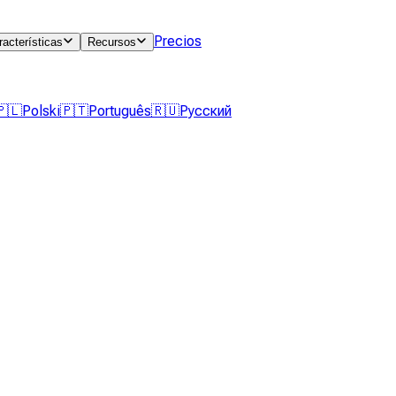
Precios
racterísticas
Recursos
🇵🇱
Polski
🇵🇹
Português
🇷🇺
Русский