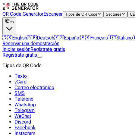
QR Code Generator
Escanear
Tipos de QR Code
Sectores
Ca
es
🇬🇧
English
🇩🇪
Deutsch
🇪🇸
Español
🇫🇷
Français
🇮🇹
Italiano
Reservar una demostración
Iniciar sesión
Regístrate gratis
Regístrate gratis
Tipos de QR Code
Texto
vCard
Correo electrónico
SMS
Teléfono
WhatsApp
Telegram
WeChat
Discord
Facebook
Instagram