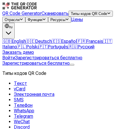
QR Code Generator
Сканировать
Типы кодов QR Code
Цены
Отрасли
Функции
Ресурсы
ru
🇬🇧
English
🇩🇪
Deutsch
🇪🇸
Español
🇫🇷
Français
🇮🇹
Italiano
🇵🇱
Polski
🇵🇹
Português
🇷🇺
Русский
Заказать демо
Войти
Зарегистрироваться бесплатно
Зарегистрироваться бесплатно
Типы кодов QR Code
Текст
vCard
Электронная почта
SMS
Телефон
WhatsApp
Telegram
WeChat
Discord