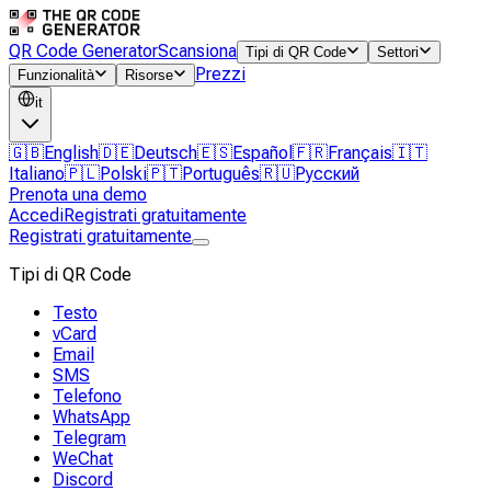
QR Code Generator
Scansiona
Tipi di QR Code
Settori
Prezzi
Funzionalità
Risorse
it
🇬🇧
English
🇩🇪
Deutsch
🇪🇸
Español
🇫🇷
Français
🇮🇹
Italiano
🇵🇱
Polski
🇵🇹
Português
🇷🇺
Русский
Prenota una demo
Accedi
Registrati gratuitamente
Registrati gratuitamente
Tipi di QR Code
Testo
vCard
Email
SMS
Telefono
WhatsApp
Telegram
WeChat
Discord