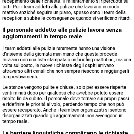
recepimento delle richieste. Il rallentamento si ripercuote su
tutti. Per i team addetti alle pulizie che lavorano in modo
reattivo anziché seguire un piano, spesso sono i team della
reception a subire le conseguenze quando si verificano ritardi.
Il personale addetto alle pulizie lavora senza
aggiornamenti in tempo reale
I team addetti alle pulizie raramente hanno una visione
d’insieme della giornata man mano che questa procede.
Iniziano con una lista stampata o un briefing mattutino, ma una
volta sul posto, le nuove richieste degli ospiti arrivano
attraverso altri canali che non sempre riescono a raggiungerli
tempestivamente.
Le stanze vengono pulite e chiuse, solo per essere riaperte
venti minuti dopo per qualcosa che avrebbe potuto essere
risolto fin da subito. Il personale deve tornare sui propri passi
e ridefinire le priorità al volo, perdendo tempo che non può
essere recuperato. Anche i team ben organizzati si sentono
disorganizzati quando gli aggiornamenti non avvengono in
tempo reale.
Le barriere linguistiche complicano le richieste