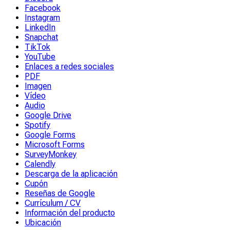
Facebook
Instagram
LinkedIn
Snapchat
TikTok
YouTube
Enlaces a redes sociales
PDF
Imagen
Vídeo
Audio
Google Drive
Spotify
Google Forms
Microsoft Forms
SurveyMonkey
Calendly
Descarga de la aplicación
Cupón
Reseñas de Google
Currículum / CV
Información del producto
Ubicación