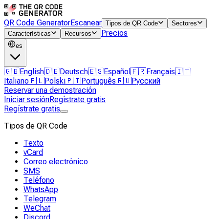
QR Code Generator
Escanear
Tipos de QR Code
Sectores
Precios
Características
Recursos
es
🇬🇧
English
🇩🇪
Deutsch
🇪🇸
Español
🇫🇷
Français
🇮🇹
Italiano
🇵🇱
Polski
🇵🇹
Português
🇷🇺
Русский
Reservar una demostración
Iniciar sesión
Regístrate gratis
Regístrate gratis
Tipos de QR Code
Texto
vCard
Correo electrónico
SMS
Teléfono
WhatsApp
Telegram
WeChat
Discord