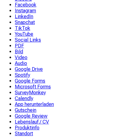
Facebook
Instagram
LinkedIn
Snapchat
TikTok
YouTube
Social Links
PDF
Bild
Video
Audio
Google Drive
Spotify
Google Forms
Microsoft Forms
SurveyMonkey
Calendly
App herunterladen
Gutschein
Google Review
Lebenslauf / CV
Produktinfo
Standort