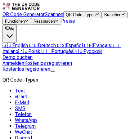
QR Code Generator
Scannen
QR Code -Typen
Branchen
Preise
Funktionen
Ressourcen
de
🇬🇧
English
🇩🇪
Deutsch
🇪🇸
Español
🇫🇷
Français
🇮🇹
Italiano
🇵🇱
Polski
🇵🇹
Português
🇷🇺
Русский
Demo buchen
Anmelden
Kostenlos registrieren
Kostenlos registrieren
QR Code -Typen
Text
vCard
E-Mail
SMS
Telefon
WhatsApp
Telegram
WeChat
Discord