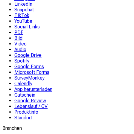
LinkedIn
Snapchat
TikTok
YouTube
Social Links
PDF
Bild
Video
Audio
Google Drive
Spotify
Google Forms
Microsoft Forms
SurveyMonkey
Calendly
App herunterladen
Gutschein
Google Review
Lebenslauf / CV
Produktinfo
Standort
Branchen