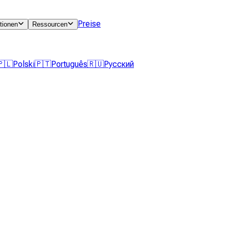
Preise
tionen
Ressourcen
🇵🇱
Polski
🇵🇹
Português
🇷🇺
Русский