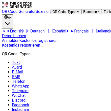
QR Code Generator
Scannen
QR Code -Typen
Branchen
Funk
de
🇬🇧
English
🇩🇪
Deutsch
🇪🇸
Español
🇫🇷
Français
🇮🇹
Italiano
Demo buchen
Anmelden
Kostenlos registrieren
Kostenlos registrieren
QR Code -Typen
Text
vCard
E-Mail
SMS
Telefon
WhatsApp
Telegram
WeChat
Discord
Facebook
Instagram