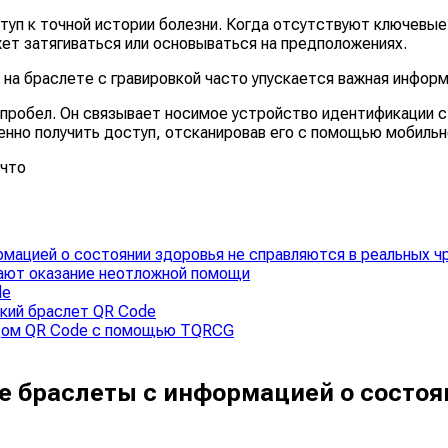
туп к точной истории болезни. Когда отсутствуют ключевые 
ет затягиваться или основываться на предположениях.
а браслете с гравировкой часто упускается важная информ
т пробел. Он связывает носимое устройство идентификаци
енно получить доступ, отсканировав его с помощью мобильн
 что
мацией о состоянии здоровья не справляются в реальных ч
ают оказание неотложной помощи
de
кий браслет QR Code
одом QR Code с помощью TQRCG
 браслеты с информацией о состоян