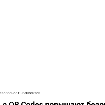
езопасность пациентов
 с QR Codes повышают безо