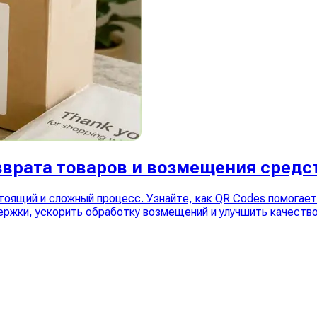
зврата товаров и возмещения средс
тоящий и сложный процесс. Узнайте, как QR Codes помогае
ржки, ускорить обработку возмещений и улучшить качество 