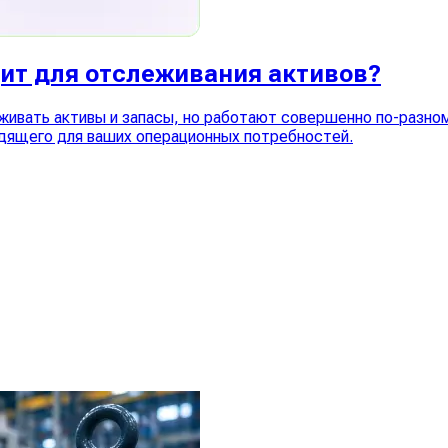
дит для отслеживания активов?
живать активы и запасы, но работают совершенно по-разно
дящего для ваших операционных потребностей.