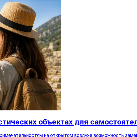
истических объектах для самостояте
римечательностям на открытом воздухе возможность заме