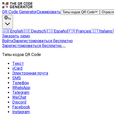
QR Code Generator
Сканировать
Типы кодов QR Code
Отрасл
ru
🇬🇧
English
🇩🇪
Deutsch
🇪🇸
Español
🇫🇷
Français
🇮🇹
Italiano
Заказать демо
Войти
Зарегистрироваться бесплатно
Зарегистрироваться бесплатно
Типы кодов QR Code
Текст
vCard
Электронная почта
SMS
Телефон
WhatsApp
Telegram
WeChat
Discord
Facebook
Instagram