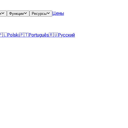
Цены
и
Функции
Ресурсы
🇵🇱
Polski
🇵🇹
Português
🇷🇺
Русский