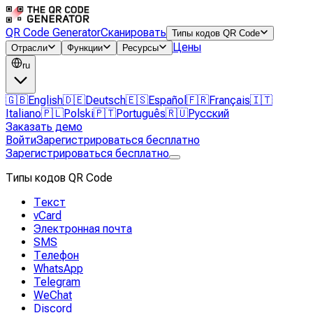
QR Code Generator
Сканировать
Типы кодов QR Code
Цены
Отрасли
Функции
Ресурсы
ru
🇬🇧
English
🇩🇪
Deutsch
🇪🇸
Español
🇫🇷
Français
🇮🇹
Italiano
🇵🇱
Polski
🇵🇹
Português
🇷🇺
Русский
Заказать демо
Войти
Зарегистрироваться бесплатно
Зарегистрироваться бесплатно
Типы кодов QR Code
Текст
vCard
Электронная почта
SMS
Телефон
WhatsApp
Telegram
WeChat
Discord