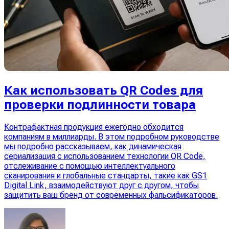
Как использовать QR Codes для
проверки подлинности товара
Контрафактная продукция ежегодно обходится
компаниям в миллиарды. В этом подробном руководстве
мы подробно рассказываем, как динамическая
сериализация с использованием технологии QR Code,
отслеживание с помощью интеллектуального
сканирования и глобальные стандарты, такие как GS1
Digital Link, взаимодействуют друг с другом, чтобы
защитить ваш бренд от современных фальсификаторов.