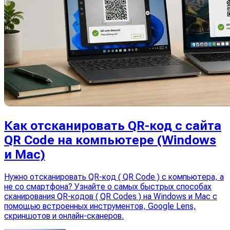
Как отсканировать QR-код с сайта
QR Code на компьютере (Windows
и Mac)
Нужно отсканировать QR-код ( QR Code ) с компьютера, а
не со смартфона? Узнайте о самых быстрых способах
сканирования QR-кодов ( QR Codes ) на Windows и Mac с
помощью встроенных инструментов, Google Lens,
скриншотов и онлайн-сканеров.