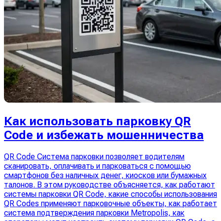
Как использовать парковку QR
Code и избежать мошенничества
QR Code Система парковки позволяет водителям
сканировать, оплачивать и парковаться с помощью
смартфонов без наличных денег, киосков или бумажных
талонов. В этом руководстве объясняется, как работают
системы парковки QR Code, какие способы использования
QR Codes применяют парковочные объекты, как работает
система подтверждения парковки Metropolis, как