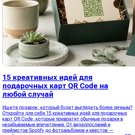
15 креативных идей для
подарочных карт QR Code на
любой случай
Ищете подарок, который будет выглядеть более личным?
Откройте для себя 15 креативных идей для подарочных
карт QR Code, которые превратят обычные подарки в
незабываемые впечатления. От видеопосланий и
плейлистов Spotify до фотоальбомов и квестов —