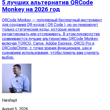
5 лучших альтернатив QRCode
Monkey на 2026 год
QRCode Monkey — популярный бесплатный инструмент
для создания QR-кодов ( QR Code ), но он генерирует
только статические коды, которые нельзя
редактировать или отслеживать. В этом руководстве
сравниваются лучшие альтернативы QRCode Monkey,
включая TQRCG, Canva, Adobe Express, QRCG Pro и
QRCodeChimp, с точки зрения функционала, цен и
сценариев использования, чтобы помочь вам сделать
выбор.
Harshajit
August 5, 2026