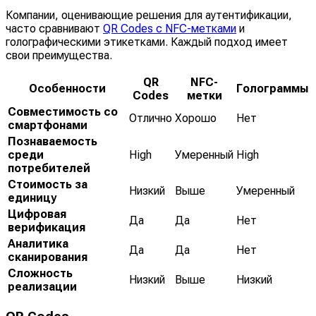
Компании, оценивающие решения для аутентификации,
часто сравнивают
QR Codes с NFC-метками
и
голографическими этикетками. Каждый подход имеет
свои преимущества.
QR
NFC-
Особенности
Голограммы
Codes
метки
Совместимость со
Отлично
Хорошо
Нет
смартфонами
Познаваемость
среди
High
Умеренный
High
потребителей
Стоимость за
Низкий
Выше
Умеренный
единицу
Цифровая
Да
Да
Нет
верификация
Аналитика
Да
Да
Нет
сканирования
Сложность
Низкий
Выше
Низкий
реализации