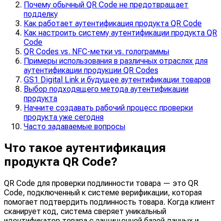
Почему обычный QR Code не предотвращает
подделку
Как работает аутентификация продукта QR Code
Как настроить систему аутентификации продукта QR
Code
QR Codes vs. NFC-метки vs. голограммы
Примеры использования в различных отраслях для
аутентификации продукции QR Codes
GS1 Digital Link и будущее аутентификации товаров
Выбор подходящего метода аутентификации
продукта
Начните создавать рабочий процесс проверки
продукта уже сегодня
Часто задаваемые вопросы
Что такое аутентификация
продукта QR Code?
QR Code для проверки подлинности товара — это QR
Code, подключенный к системе верификации, которая
помогает подтвердить подлинность товара. Когда клиент
сканирует код, система сверяет уникальный
идентификатор товара с защищенной базой данных и