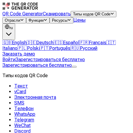
QR Code Generator
Сканировать
Типы кодов QR Code
Цены
Отрасли
Функции
Ресурсы
ru
🇬🇧
English
🇩🇪
Deutsch
🇪🇸
Español
🇫🇷
Français
🇮🇹
Italiano
🇵🇱
Polski
🇵🇹
Português
🇷🇺
Русский
Заказать демо
Войти
Зарегистрироваться бесплатно
Зарегистрироваться бесплатно
Типы кодов QR Code
Текст
vCard
Электронная почта
SMS
Телефон
WhatsApp
Telegram
WeChat
Discord