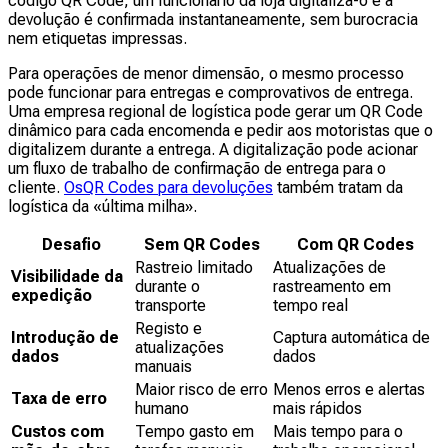
código QR Code, um funcionário da loja digitaliza-o e a
devolução é confirmada instantaneamente, sem burocracia
nem etiquetas impressas.
Para operações de menor dimensão, o mesmo processo
pode funcionar para entregas e comprovativos de entrega.
Uma empresa regional de logística pode gerar um QR Code
dinâmico para cada encomenda e pedir aos motoristas que o
digitalizem durante a entrega. A digitalização pode acionar
um fluxo de trabalho de confirmação de entrega para o
cliente.
OsQR Codes para devoluções
também tratam da
logística da «última milha».
Desafio
Sem QR Codes
Com QR Codes
Rastreio limitado
Atualizações de
Visibilidade da
durante o
rastreamento em
expedição
transporte
tempo real
Registo e
Introdução de
Captura automática de
atualizações
dados
dados
manuais
Maior risco de erro
Menos erros e alertas
Taxa de erro
humano
mais rápidos
Custos com
Tempo gasto em
Mais tempo para o