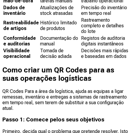
mão-de-obra
tarefas manuais
trabalho operacional
Dados de
Atualizações de
Precisão do inventário
inventário
stock atrasadas
em tempo real
Rastreamento
Rastreabilidade
Histórico limitado
completo e detalhes
de artigos
de produtos
do lote
Conformidade
Documentação do
Registos de auditoria
e auditorias
manual
digitais instantâneos
Visibilidade
Tomada de
Decisões mais rápidas
operacional
decisão adiada
e baseadas em dados
Como criar um QR Codes para as
suas operações logísticas
QR Codes Para a área da logística, ajuda as equipas a ligar
remessas, inventário e entregas a sistemas de rastreamento
em tempo real, sem terem de substituir a sua configuração
atual.
Passo 1: Comece pelos seus objetivos
Primeiro, decida qual o problema que pretende resolver. Isto