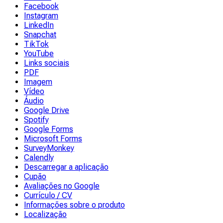
Facebook
Instagram
LinkedIn
Snapchat
TikTok
YouTube
Links sociais
PDF
Imagem
Vídeo
Áudio
Google Drive
Spotify
Google Forms
Microsoft Forms
SurveyMonkey
Calendly
Descarregar a aplicação
Cupão
Avaliações no Google
Currículo / CV
Informações sobre o produto
Localização