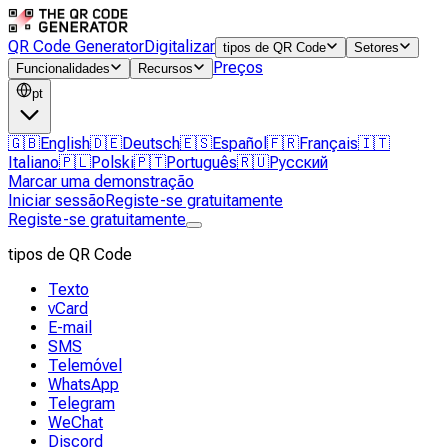
QR Code Generator
Digitalizar
tipos de QR Code
Setores
Preços
Funcionalidades
Recursos
pt
🇬🇧
English
🇩🇪
Deutsch
🇪🇸
Español
🇫🇷
Français
🇮🇹
Italiano
🇵🇱
Polski
🇵🇹
Português
🇷🇺
Русский
Marcar uma demonstração
Iniciar sessão
Registe-se gratuitamente
Registe-se gratuitamente
tipos de QR Code
Texto
vCard
E-mail
SMS
Telemóvel
WhatsApp
Telegram
WeChat
Discord