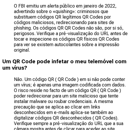
O FBI emitiu um alerta público em janeiro de 2022,
advertindo sobre o «quishing»: criminosos que
substituem códigos QR legítimos QR Codes por
códigos maliciosos, redirecionando para sites de
phishing. Os códigos QR QR Codes não são, por si só,
perigosos. Verifique a pré-visualização do URL antes de
tocar e inspecione os códigos QR físicos QR Codes
para ver se existem autocolantes sobre a impressão
original.
Um QR Code pode infetar o meu telemóvel com
um vírus?
Não. Um código QR ( QR Code ) em si não pode conter
um vírus; é apenas uma imagem codificada com dados.
O risco reside no facto de um código QR ( QR Code )
poder redirecionar para um site malicioso que tente
instalar malware ou roubar credenciais. A mesma
precaução que se aplica ao clicar em links
desconhecidos em e-mails aplica-se também ao
digitalizar códigos QR desconhecidos ( QR Codes).
Verifique sempre a pré-visualização do URL que a sua
câmara mostra antes de clicar para aceder ao site.