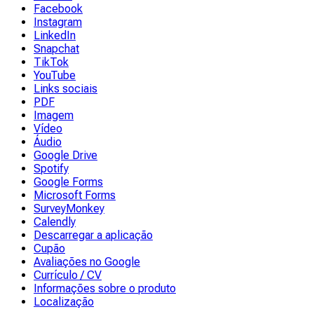
Facebook
Instagram
LinkedIn
Snapchat
TikTok
YouTube
Links sociais
PDF
Imagem
Vídeo
Áudio
Google Drive
Spotify
Google Forms
Microsoft Forms
SurveyMonkey
Calendly
Descarregar a aplicação
Cupão
Avaliações no Google
Currículo / CV
Informações sobre o produto
Localização