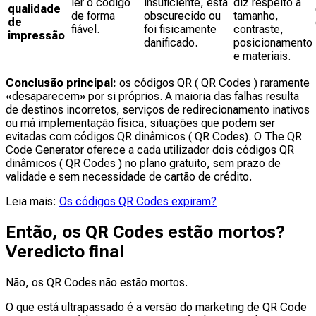
ler o código
insuficiente, está
diz respeito a
qualidade
de forma
obscurecido ou
tamanho,
de
fiável.
foi fisicamente
contraste,
impressão
danificado.
posicionamento
e materiais.
Conclusão principal:
os códigos QR ( QR Codes ) raramente
«desaparecem» por si próprios. A maioria das falhas resulta
de destinos incorretos, serviços de redirecionamento inativos
ou má implementação física, situações que podem ser
evitadas com códigos QR dinâmicos ( QR Codes). O The QR
Code Generator oferece a cada utilizador dois códigos QR
dinâmicos ( QR Codes ) no plano gratuito, sem prazo de
validade e sem necessidade de cartão de crédito.
Leia mais:
Os códigos QR Codes expiram?
Então, os QR Codes estão mortos?
Veredicto final
Não, os QR Codes não estão mortos.
O que está ultrapassado é a versão do marketing de QR Code