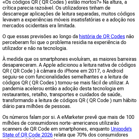
«Os códigos QR ( QR Codes ) estão mortos?» Na altura, a
crítica parecia razoável. Os utilizadores tinham de
descarregar aplicações de leitura separadas, muitos códigos
levavam a experiências móveis insatisfatórias e a adoção nos
mercados ocidentais era limitada.
O que essas previsões ao longo da
história de QR Codes
não
perceberam foi que o problema residia na experiência do
utilizador e não na tecnologia.
À medida que os smartphones evoluíram, as maiores barreiras
desapareceram. A Apple adicionou a leitura nativa de códigos
QR ( QR Code ) à câmara do iPhone em 2017, o Android
seguiu-se com funcionalidades semelhantes e a leitura de
códigos QR ( QR Codes ) tornou-se mais fácil de utilizar. A
pandemia acelerou então a adoção desta tecnologia em
restaurantes, retalho, transportes e cuidados de saúde,
transformando a leitura de códigos QR ( QR Code ) num hábito
diário para milhões de pessoas.
Os números falam por si. A eMarketer prevê que mais de 100
milhões de consumidores norte-americanos utilizarão
scanners de QR Code em smartphones, enquanto
Uniqode’s
State of QR Code 2026
relata que 70% dos consumidores