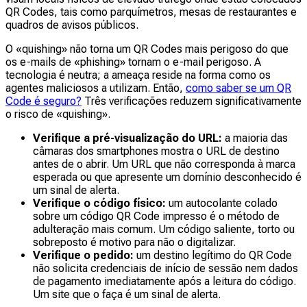
QR Codes, tais como parquímetros, mesas de restaurantes e
quadros de avisos públicos.
O «quishing» não torna um QR Codes mais perigoso do que
os e-mails de «phishing» tornam o e-mail perigoso. A
tecnologia é neutra; a ameaça reside na forma como os
agentes maliciosos a utilizam. Então,
como saber se um QR
Code é seguro?
Três verificações reduzem significativamente
o risco de «quishing».
Verifique a pré-visualização do URL:
a maioria das
câmaras dos smartphones mostra o URL de destino
antes de o abrir. Um URL que não corresponda à marca
esperada ou que apresente um domínio desconhecido é
um sinal de alerta.
Verifique o código físico:
um autocolante colado
sobre um código QR Code impresso é o método de
adulteração mais comum. Um código saliente, torto ou
sobreposto é motivo para não o digitalizar.
Verifique o pedido:
um destino legítimo do QR Code
não solicita credenciais de início de sessão nem dados
de pagamento imediatamente após a leitura do código.
Um site que o faça é um sinal de alerta.