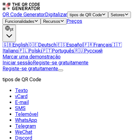
QR Code Generator
Digitalizar
tipos de QR Code
Setores
Preços
Funcionalidades
Recursos
pt
🇬🇧
English
🇩🇪
Deutsch
🇪🇸
Español
🇫🇷
Français
🇮🇹
Italiano
🇵🇱
Polski
🇵🇹
Português
🇷🇺
Русский
Marcar uma demonstração
Iniciar sessão
Registe-se gratuitamente
Registe-se gratuitamente
tipos de QR Code
Texto
vCard
E-mail
SMS
Telemóvel
WhatsApp
Telegram
WeChat
Discord