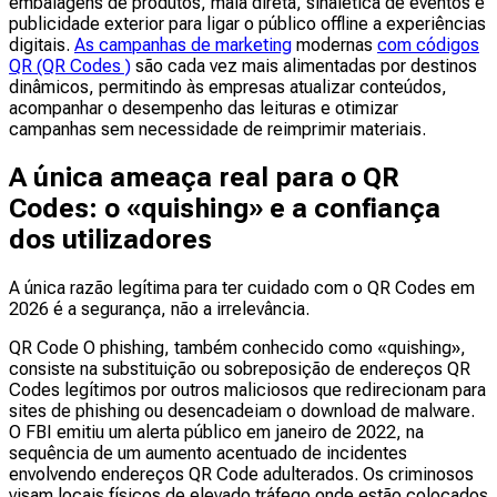
embalagens de produtos, mala direta, sinalética de eventos e
publicidade exterior para ligar o público offline a experiências
digitais.
As campanhas de marketing
modernas
com códigos
QR (QR Codes )
são cada vez mais alimentadas por destinos
dinâmicos, permitindo às empresas atualizar conteúdos,
acompanhar o desempenho das leituras e otimizar
campanhas sem necessidade de reimprimir materiais.
A única ameaça real para o QR
Codes: o «quishing» e a confiança
dos utilizadores
A única razão legítima para ter cuidado com o QR Codes em
2026 é a segurança, não a irrelevância.
QR Code O phishing, também conhecido como «quishing»,
consiste na substituição ou sobreposição de endereços QR
Codes legítimos por outros maliciosos que redirecionam para
sites de phishing ou desencadeiam o download de malware.
O FBI emitiu um alerta público em janeiro de 2022, na
sequência de um aumento acentuado de incidentes
envolvendo endereços QR Code adulterados. Os criminosos
visam locais físicos de elevado tráfego onde estão colocados