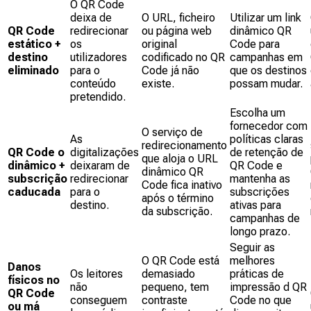
O QR Code
deixa de
O URL, ficheiro
Utilizar um link
QR Code
redirecionar
ou página web
dinâmico QR
estático +
os
original
Code para
destino
utilizadores
codificado no QR
campanhas em
eliminado
para o
Code já não
que os destinos
conteúdo
existe.
possam mudar.
pretendido.
Escolha um
fornecedor com
O serviço de
As
políticas claras
redirecionamento
QR Code o
digitalizações
de retenção de
que aloja o URL
dinâmico +
deixaram de
QR Code e
dinâmico QR
subscrição
redirecionar
mantenha as
Code fica inativo
caducada
para o
subscrições
após o término
destino.
ativas para
da subscrição.
campanhas de
longo prazo.
Seguir as
O QR Code está
melhores
Danos
Os leitores
demasiado
práticas de
físicos no
não
pequeno, tem
impressão d QR
QR Code
conseguem
contraste
Code no que
ou má