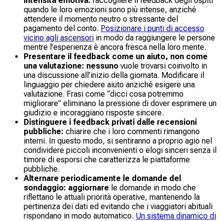
intensità emotiva:
raccogliere il feedback degli ospiti
quando le loro emozioni sono più intense, anziché
attendere il momento neutro o stressante del
pagamento del conto.
Posizionare i punti di accesso
vicino agli ascensori
in modo da raggiungere le persone
mentre l’esperienza è ancora fresca nella loro mente.
Presentare il feedback come un aiuto, non come
una valutazione: nessuno
vuole trovarsi coinvolto in
una discussione all’inizio della giornata. Modificare il
linguaggio per chiedere aiuto anziché esigere una
valutazione. Frasi come
“dicci cosa potremmo
migliorare”
eliminano la pressione di dover esprimere un
giudizio e incoraggiano risposte sincere.
Distinguere i feedback privati dalle recensioni
pubbliche:
chiarire che i loro commenti rimangono
interni. In questo modo, si sentiranno a proprio agio nel
condividere piccoli inconvenienti o elogi sinceri senza il
timore di esporsi che caratterizza le piattaforme
pubbliche.
Alternare periodicamente le domande del
sondaggio: aggiornare
le domande in modo che
riflettano le attuali priorità operative, mantenendo la
pertinenza dei dati ed evitando che i viaggiatori abituali
rispondano in modo automatico.
Un sistema dinamico di