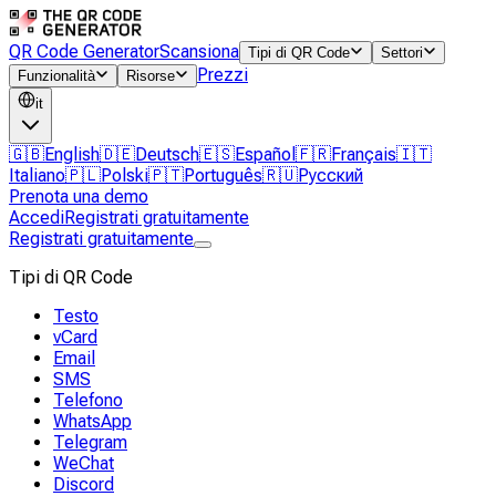
QR Code Generator
Scansiona
Tipi di QR Code
Settori
Prezzi
Funzionalità
Risorse
it
🇬🇧
English
🇩🇪
Deutsch
🇪🇸
Español
🇫🇷
Français
🇮🇹
Italiano
🇵🇱
Polski
🇵🇹
Português
🇷🇺
Русский
Prenota una demo
Accedi
Registrati gratuitamente
Registrati gratuitamente
Tipi di QR Code
Testo
vCard
Email
SMS
Telefono
WhatsApp
Telegram
WeChat
Discord