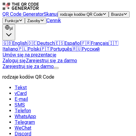
QR Code Generator
Skanuj
rodzaje kodów QR Code
Branże
Cennik
Funkcje
Zasoby
pl
🇬🇧
English
🇩🇪
Deutsch
🇪🇸
Español
🇫🇷
Français
🇮🇹
Italiano
🇵🇱
Polski
🇵🇹
Português
🇷🇺
Русский
Umów się na prezentację
Zaloguj się
Zarejestruj się za darmo
Zarejestruj się za darmo
rodzaje kodów QR Code
Tekst
vCard
E-mail
SMS
Telefon
WhatsApp
Telegram
WeChat
Discord