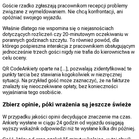
Goście rzadko zgłaszają pracownikom recepcji problemy
związane z wymeldowaniem. Nie chcą konfrontacji, ani
opóźniać swojego wyjazdu.
Właśnie dlatego nie wspomina się o niejasnościach
dotyczących rozliczeń czy 20-minutowym oczekiwaniu w
porannych godzinach szczytu. To również powód, dla
którego pośpieszna interakcja z pracownikiem obsługującym
jednocześnie trzech gości nigdy nie trafia do kierownictwa w
celu oceny.
QR CodeAnkiety oparte na [...], pozwalają zidentyfikować te
punkty tarcia bez stawiania kogokolwiek w niezręcznej
sytuacji. Na przykład gość może zaznaczyć, że na fakturze
znalazły się nieoczekiwane opłaty, bez konieczności
wyjaśniania tego osobiście.
Zbierz opinie, póki wrażenia są jeszcze świeże
W przypadku jakości opinii decydujące znaczenie ma czas.
Ankiety wysłane w ciągu 24 godzin od wyjazdu osiągają
wyższy wskaźnik odpowiedzi niż te wysłane kilka dni później.