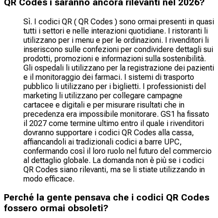
QR Codes i saranno ancora rilevanti nel 2026?
Sì. I codici QR ( QR Codes ) sono ormai presenti in quasi
tutti i settori e nelle interazioni quotidiane. I ristoranti li
utilizzano per i menu e per le ordinazioni. I rivenditori li
inseriscono sulle confezioni per condividere dettagli sui
prodotti, promozioni e informazioni sulla sostenibilità.
Gli ospedali li utilizzano per la registrazione dei pazienti
e il monitoraggio dei farmaci. I sistemi di trasporto
pubblico li utilizzano per i biglietti. I professionisti del
marketing li utilizzano per collegare campagne
cartacee e digitali e per misurare risultati che in
precedenza era impossibile monitorare. GS1 ha fissato
il 2027 come termine ultimo entro il quale i rivenditori
dovranno supportare i codici QR Codes alla cassa,
affiancandoli ai tradizionali codici a barre UPC,
confermando così il loro ruolo nel futuro del commercio
al dettaglio globale. La domanda non è più se i codici
QR Codes siano rilevanti, ma se li stiate utilizzando in
modo efficace.
Perché la gente pensava che i codici QR Codes
fossero ormai obsoleti?