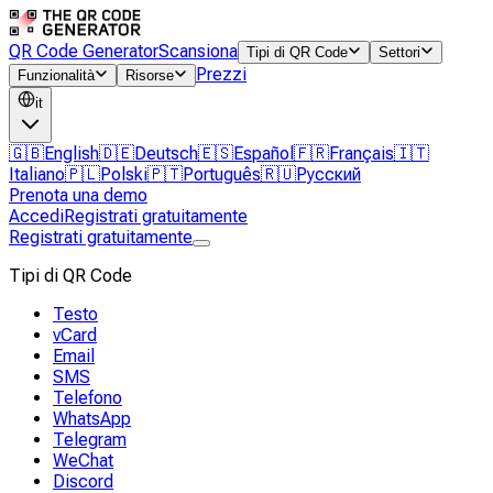
QR Code Generator
Scansiona
Tipi di QR Code
Settori
Prezzi
Funzionalità
Risorse
it
🇬🇧
English
🇩🇪
Deutsch
🇪🇸
Español
🇫🇷
Français
🇮🇹
Italiano
🇵🇱
Polski
🇵🇹
Português
🇷🇺
Русский
Prenota una demo
Accedi
Registrati gratuitamente
Registrati gratuitamente
Tipi di QR Code
Testo
vCard
Email
SMS
Telefono
WhatsApp
Telegram
WeChat
Discord