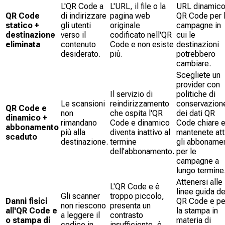
L'QR Code a
L'URL, il file o la
URL dinamic
QR Code
di indirizzare
pagina web
QR Code per 
statico +
gli utenti
originale
campagne in
destinazione
verso il
codificato nell'QR
cui le
eliminata
contenuto
Code e non esiste
destinazioni
desiderato.
più.
potrebbero
cambiare.
Scegliete un
provider con
Il servizio di
politiche di
Le scansioni
reindirizzamento
conservazion
QR Code e
non
che ospita l'QR
dei dati QR
dinamico +
rimandano
Code e dinamico
Code chiare 
abbonamento
più alla
diventa inattivo al
mantenete att
scaduto
destinazione.
termine
gli abbonamen
dell'abbonamento.
per le
campagne a
lungo termine
Attenersi alle
L'QR Code e è
linee guida del
Gli scanner
troppo piccolo,
Danni fisici
QR Code e pe
non riescono
presenta un
all'QR Code e
la stampa in
a leggere il
contrasto
o stampa di
materia di
codice in
insufficiente, è