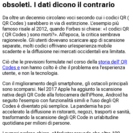
obsoleti. I dati dicono il contrario
Da oltre un decennio circolano voci secondo cui i codici QR (
QR Codes ) sarebbero in via di estinzione. L’esempio più
famoso risale al 2012, quando Forbes si chiese: «I codici QR
( QR Codes ) sono morti?». All’epoca, la critica sembrava
ragionevole. Gli utenti dovevano scaricare app di scansione
separate, molti codici offrivano un’esperienza mobile
scadente e la diffusione nei mercati occidentali era limitata.
Ciò che le previsioni formulate nel corso della
storia dell’ QR
Codes e
non hanno colto è che il problema era l’esperienza
utente, e non la tecnologia.
Con il miglioramento degli smartphone, gli ostacoli principali
sono scomparsi. Nel 2017 Apple ha aggiunto la scansione
nativa degli QR Code alla fotocamera dell’iPhone, Android ha
seguito l’esempio con funzionalità simili e l’uso degli QR
Codes è diventato più semplice. La pandemia ha poi
accelerato la diffusione in ristoranti, negozi, trasporti e sanità,
trasformando la scansione degli QR Code in un’abitudine
quotidiana per milioni di persone.