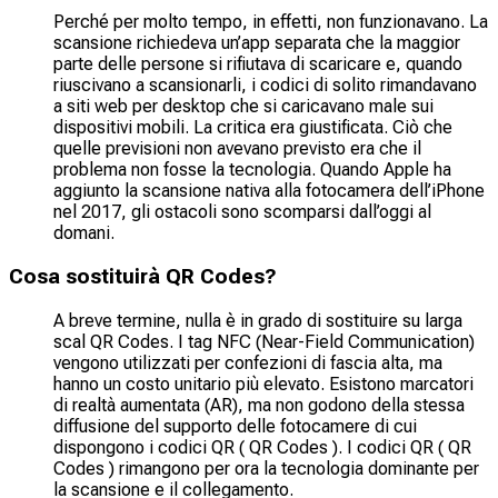
Perché per molto tempo, in effetti, non funzionavano. La
scansione richiedeva un’app separata che la maggior
parte delle persone si rifiutava di scaricare e, quando
riuscivano a scansionarli, i codici di solito rimandavano
a siti web per desktop che si caricavano male sui
dispositivi mobili. La critica era giustificata. Ciò che
quelle previsioni non avevano previsto era che il
problema non fosse la tecnologia. Quando Apple ha
aggiunto la scansione nativa alla fotocamera dell’iPhone
nel 2017, gli ostacoli sono scomparsi dall’oggi al
domani.
Cosa sostituirà QR Codes?
A breve termine, nulla è in grado di sostituire su larga
scal QR Codes. I tag NFC (Near-Field Communication)
vengono utilizzati per confezioni di fascia alta, ma
hanno un costo unitario più elevato. Esistono marcatori
di realtà aumentata (AR), ma non godono della stessa
diffusione del supporto delle fotocamere di cui
dispongono i codici QR ( QR Codes ). I codici QR ( QR
Codes ) rimangono per ora la tecnologia dominante per
la scansione e il collegamento.