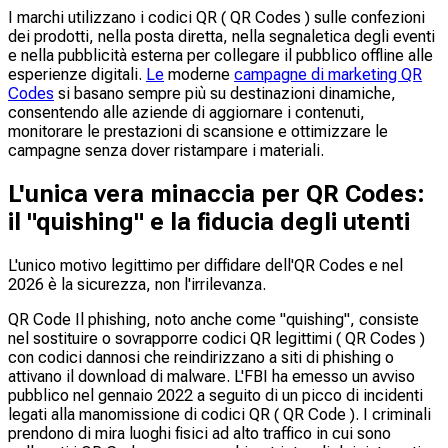
I marchi utilizzano i codici QR ( QR Codes ) sulle confezioni
dei prodotti, nella posta diretta, nella segnaletica degli eventi
e nella pubblicità esterna per collegare il pubblico offline alle
esperienze digitali.
Le
moderne
campagne di marketing QR
Codes
si basano sempre più su destinazioni dinamiche,
consentendo alle aziende di aggiornare i contenuti,
monitorare le prestazioni di scansione e ottimizzare le
campagne senza dover ristampare i materiali.
L'unica vera minaccia per QR Codes:
il "quishing" e la fiducia degli utenti
L'unico motivo legittimo per diffidare dell'QR Codes e nel
2026 è la sicurezza, non l'irrilevanza.
QR Code Il phishing, noto anche come "quishing", consiste
nel sostituire o sovrapporre codici QR legittimi ( QR Codes )
con codici dannosi che reindirizzano a siti di phishing o
attivano il download di malware. L'FBI ha emesso un avviso
pubblico nel gennaio 2022 a seguito di un picco di incidenti
legati alla manomissione di codici QR ( QR Code ). I criminali
prendono di mira luoghi fisici ad alto traffico in cui sono