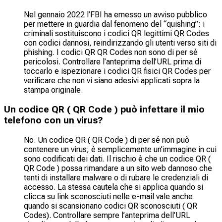
Nel gennaio 2022 l’FBI ha emesso un avviso pubblico
per mettere in guardia dal fenomeno del “quishing”: i
criminali sostituiscono i codici QR legittimi QR Codes
con codici dannosi, reindirizzando gli utenti verso siti di
phishing. I codici QR QR Codes non sono di per sé
pericolosi. Controllare l’anteprima dell’URL prima di
toccarlo e ispezionare i codici QR fisici QR Codes per
verificare che non vi siano adesivi applicati sopra la
stampa originale.
Un codice QR ( QR Code ) può infettare il mio
telefono con un virus?
No. Un codice QR ( QR Code ) di per sé non può
contenere un virus; è semplicemente un’immagine in cui
sono codificati dei dati. Il rischio è che un codice QR (
QR Code ) possa rimandare a un sito web dannoso che
tenti di installare malware o di rubare le credenziali di
accesso. La stessa cautela che si applica quando si
clicca su link sconosciuti nelle e-mail vale anche
quando si scansionano codici QR sconosciuti ( QR
Codes). Controllare sempre l’anteprima dell’URL