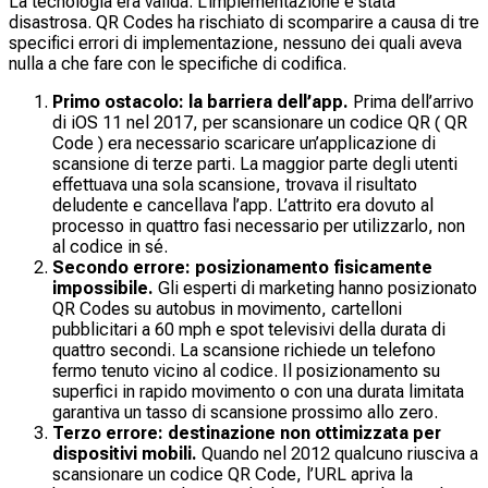
La tecnologia era valida. L’implementazione è stata
disastrosa. QR Codes ha rischiato di scomparire a causa di tre
specifici errori di implementazione, nessuno dei quali aveva
nulla a che fare con le specifiche di codifica.
Primo ostacolo: la barriera dell’app.
Prima dell’arrivo
di iOS 11 nel 2017, per scansionare un codice QR ( QR
Code ) era necessario scaricare un’applicazione di
scansione di terze parti. La maggior parte degli utenti
effettuava una sola scansione, trovava il risultato
deludente e cancellava l’app. L’attrito era dovuto al
processo in quattro fasi necessario per utilizzarlo, non
al codice in sé.
Secondo errore: posizionamento fisicamente
impossibile.
Gli esperti di marketing hanno posizionato
QR Codes su autobus in movimento, cartelloni
pubblicitari a 60 mph e spot televisivi della durata di
quattro secondi. La scansione richiede un telefono
fermo tenuto vicino al codice. Il posizionamento su
superfici in rapido movimento o con una durata limitata
garantiva un tasso di scansione prossimo allo zero.
Terzo errore: destinazione non ottimizzata per
dispositivi mobili.
Quando nel 2012 qualcuno riusciva a
scansionare un codice QR Code, l’URL apriva la