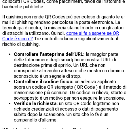
collocati i QR Codes, come parchimetri, tavoli dei ristoranti e
bacheche pubbliche.
Il quishing non rende QR Codes più pericoloso di quanto le e-
mail di phishing rendano pericolosa la posta elettronica. La
tecnologia è neutra; la minaccia sta nel modo in cui gli autori
di attacchi la utilizzano. Quindi,
come si fa a sapere se QR
Code è sicuro?
Tre controlli riducono significativamente il
rischio di quishing.
Controllare l’anteprima dell’URL:
la maggior parte
delle fotocamere degli smartphone mostra l’URL di
destinazione prima di aprirlo. Un URL che non
corrisponde al marchio atteso o che mostra un dominio
sconosciuto è un segnale di stop.
Controllare il codice fisico:
un adesivo applicato
sopra un codice QR stampato ( QR Code ) è il metodo di
manomissione più comune. Un codice in rilievo, storto o
sovrapposto è un motivo per non eseguire la scansione.
Verifica la richiesta:
un sito QR Code legittimo non
richiede credenziali di accesso o dati di pagamento
subito dopo la scansione. Un sito che lo fa è un
campanello d’allarme.