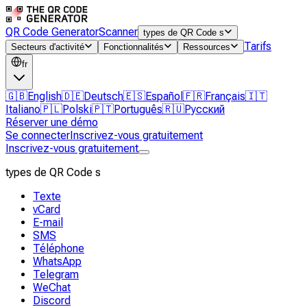
QR Code Generator
Scanner
types de QR Code s
Tarifs
Secteurs d'activité
Fonctionnalités
Ressources
fr
🇬🇧
English
🇩🇪
Deutsch
🇪🇸
Español
🇫🇷
Français
🇮🇹
Italiano
🇵🇱
Polski
🇵🇹
Português
🇷🇺
Русский
Réserver une démo
Se connecter
Inscrivez-vous gratuitement
Inscrivez-vous gratuitement
types de QR Code s
Texte
vCard
E-mail
SMS
Téléphone
WhatsApp
Telegram
WeChat
Discord