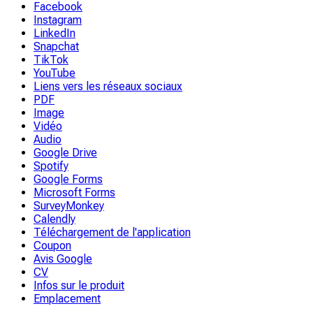
Facebook
Instagram
LinkedIn
Snapchat
TikTok
YouTube
Liens vers les réseaux sociaux
PDF
Image
Vidéo
Audio
Google Drive
Spotify
Google Forms
Microsoft Forms
SurveyMonkey
Calendly
Téléchargement de l'application
Coupon
Avis Google
CV
Infos sur le produit
Emplacement