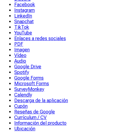
Facebook
Instagram
LinkedIn
Snapchat
TikTok
YouTube
Enlaces a redes sociales
PDF
Imagen
Vídeo
Audio
Google Drive
Spotify
Google Forms
Microsoft Forms
SurveyMonkey
Calendly
Descarga de la aplicación
Cupón
Reseñas de Google
Currículum / CV
Información del producto
Ubicación