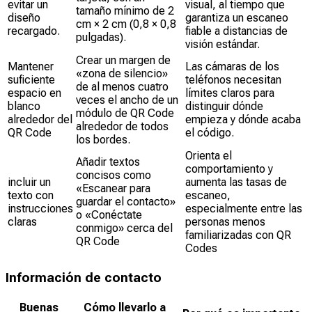
evitar un
visual, al tiempo que
tamaño mínimo de 2
diseño
garantiza un escaneo
cm × 2 cm (0,8 × 0,8
recargado.
fiable a distancias de
pulgadas).
visión estándar.
Crear un margen de
Mantener
Las cámaras de los
«zona de silencio»
suficiente
teléfonos necesitan
de al menos cuatro
espacio en
límites claros para
veces el ancho de un
blanco
distinguir dónde
módulo de QR Code
alrededor del
empieza y dónde acaba
alrededor de todos
QR Code
el código.
los bordes.
Orienta el
Añadir textos
comportamiento y
concisos como
incluir un
aumenta las tasas de
«Escanear para
texto con
escaneo,
guardar el contacto»
instrucciones
especialmente entre las
o «Conéctate
claras
personas menos
conmigo» cerca del
familiarizadas con QR
QR Code
Codes
Información de contacto
Buenas
Cómo llevarlo a