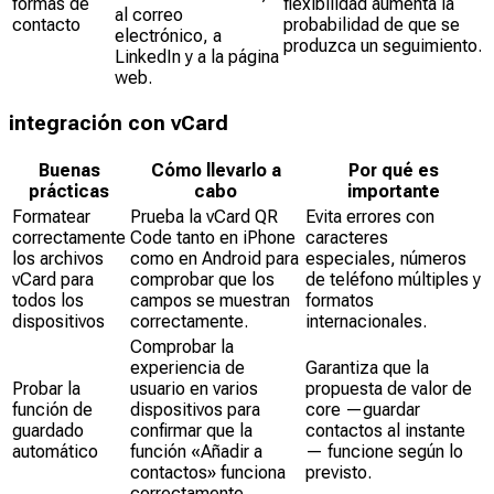
formas de
flexibilidad aumenta la
al correo
contacto
probabilidad de que se
electrónico, a
produzca un seguimiento.
LinkedIn y a la página
web.
integración con vCard
Buenas
Cómo llevarlo a
Por qué es
prácticas
cabo
importante
Formatear
Prueba la vCard QR
Evita errores con
correctamente
Code tanto en iPhone
caracteres
los archivos
como en Android para
especiales, números
vCard para
comprobar que los
de teléfono múltiples y
todos los
campos se muestran
formatos
dispositivos
correctamente.
internacionales.
Comprobar la
experiencia de
Garantiza que la
Probar la
usuario en varios
propuesta de valor de
función de
dispositivos para
core —guardar
guardado
confirmar que la
contactos al instante
automático
función «Añadir a
— funcione según lo
contactos» funciona
previsto.
correctamente.