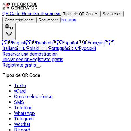
QR Code Generator
Escanear
Tipos de QR Code
Sectores
Precios
Características
Recursos
es
🇬🇧
English
🇩🇪
Deutsch
🇪🇸
Español
🇫🇷
Français
🇮🇹
Italiano
🇵🇱
Polski
🇵🇹
Português
🇷🇺
Русский
Reservar una demostración
Iniciar sesión
Regístrate gratis
Regístrate gratis
Tipos de QR Code
Texto
vCard
Correo electrónico
SMS
Teléfono
WhatsApp
Telegram
WeChat
Discord