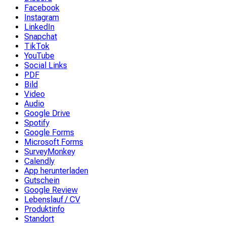
Facebook
Instagram
LinkedIn
Snapchat
TikTok
YouTube
Social Links
PDF
Bild
Video
Audio
Google Drive
Spotify
Google Forms
Microsoft Forms
SurveyMonkey
Calendly
App herunterladen
Gutschein
Google Review
Lebenslauf / CV
Produktinfo
Standort