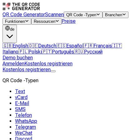
QR Code Generator
Scannen
QR Code -Typen
Branchen
Preise
Funktionen
Ressourcen
de
🇬🇧
English
🇩🇪
Deutsch
🇪🇸
Español
🇫🇷
Français
🇮🇹
Italiano
🇵🇱
Polski
🇵🇹
Português
🇷🇺
Русский
Demo buchen
Anmelden
Kostenlos registrieren
Kostenlos registrieren
QR Code -Typen
Text
vCard
E-Mail
SMS
Telefon
WhatsApp
Telegram
WeChat
Discord