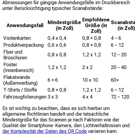
Abmessungen für gängige Anwendungsfälle im Druckbereich
unter Berücksichtigung typischer Scanabstände:
Empfohlene
Mindestgröße
Scanabst
Anwendungsfall
Größe (in
(in Zoll)
(in Zoll)
Zoll)
Visitenkarten
0,4 x 0,4
0,8 × 0,8
4 – 6
Produktverpackung
0,6 x 0,6
0,8 × 0,8
6 – 12
Flyer und
0,8 x 0,8
1,2 x 1,2
12 – 20
Broschüren
Poster
1,2 x 1,2
2 x 2
20 – 40
(Innenbereich)
Plakatwände
6 × 6
10 x 10
60+
(Außenwerbung)
T-Shirts / Stoffe
0,8 × 0,8
1,2 x 1,2
6 – 12
Fahrzeugfolierungen
3 x 3
4 x 4
72 – 120
Es ist wichtig zu beachten, dass es sich hierbei um
allgemeine Richtlinien handelt und die tatsächliche
Mindestgröße für das Scannen je nach Faktoren wie der
Qualität der Smartphone-Kamera, den Lichtverhältnissen und
der Komplexität der Daten des QR Code
variieren kann.