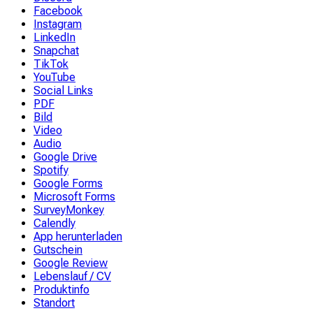
Facebook
Instagram
LinkedIn
Snapchat
TikTok
YouTube
Social Links
PDF
Bild
Video
Audio
Google Drive
Spotify
Google Forms
Microsoft Forms
SurveyMonkey
Calendly
App herunterladen
Gutschein
Google Review
Lebenslauf / CV
Produktinfo
Standort