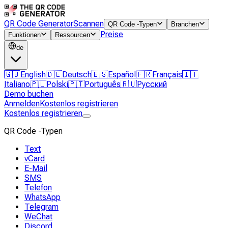
QR Code Generator
Scannen
QR Code -Typen
Branchen
Preise
Funktionen
Ressourcen
de
🇬🇧
English
🇩🇪
Deutsch
🇪🇸
Español
🇫🇷
Français
🇮🇹
Italiano
🇵🇱
Polski
🇵🇹
Português
🇷🇺
Русский
Demo buchen
Anmelden
Kostenlos registrieren
Kostenlos registrieren
QR Code -Typen
Text
vCard
E-Mail
SMS
Telefon
WhatsApp
Telegram
WeChat
Discord