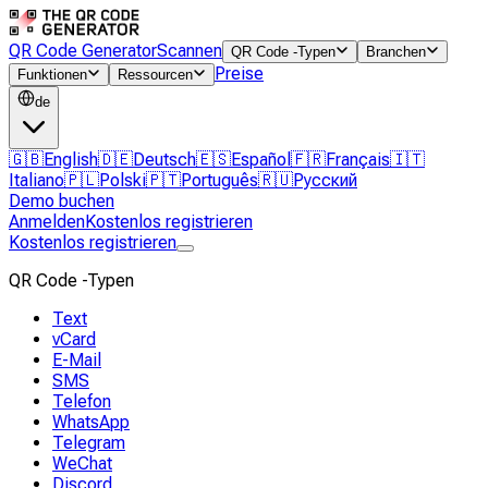
QR Code Generator
Scannen
QR Code -Typen
Branchen
Preise
Funktionen
Ressourcen
de
🇬🇧
English
🇩🇪
Deutsch
🇪🇸
Español
🇫🇷
Français
🇮🇹
Italiano
🇵🇱
Polski
🇵🇹
Português
🇷🇺
Русский
Demo buchen
Anmelden
Kostenlos registrieren
Kostenlos registrieren
QR Code -Typen
Text
vCard
E-Mail
SMS
Telefon
WhatsApp
Telegram
WeChat
Discord