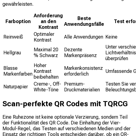
gewährleisten.
Anforderung
Beste
Farboption
an den
Test erfo
Anwendungsfälle
Kontrast
Optimaler
Reinweiß
Alle Anwendungen
Keine
Kontrast
Unter verschi
Maximal 20
Dezente
Hellgrau
Lichtverhältni
% Schwarz
Markenpräsenz
überprüfen
Hoher
Blasse
Markenkonsistenz
Kontrast
Umfassende G
Markenfarben
erforderlich
beibehalten
Creme-, Off-
Premium-
Testen Sie ve
Naturpapier
White-Töne
Druckmaterialien
Beleuchtungs
Scan-perfekte QR Codes mit TQRCG
Eine Ruhezone ist keine optionale Verzierung, sondern Teil
der Funktionalität des QR Code. Die Einhaltung der Vier-
Modul-Regel, das Testen auf verschiedenen Medien und der
Einsatz der richtigen Tools entscheiden darüber, ob ein QR-