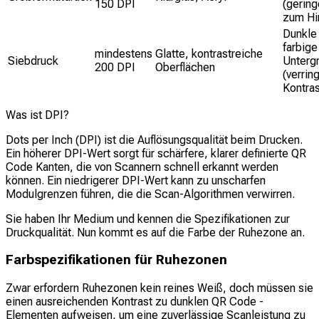
150 DPI
(gering
zum Hi
Dunkle
farbige
mindestens
Glatte, kontrastreiche
Siebdruck
Unterg
200 DPI
Oberflächen
(verrin
Kontras
Was ist DPI?
Dots per Inch (DPI) ist die Auflösungsqualität beim Drucken.
Ein höherer DPI-Wert sorgt für schärfere, klarer definierte QR
Code Kanten, die von Scannern schnell erkannt werden
können. Ein niedrigerer DPI-Wert kann zu unscharfen
Modulgrenzen führen, die die Scan-Algorithmen verwirren.
Sie haben Ihr Medium und kennen die Spezifikationen zur
Druckqualität. Nun kommt es auf die Farbe der Ruhezone an.
Farbspezifikationen für Ruhezonen
Zwar erfordern Ruhezonen kein reines Weiß, doch müssen sie
einen ausreichenden Kontrast zu dunklen QR Code -
Elementen aufweisen, um eine zuverlässige Scanleistung zu