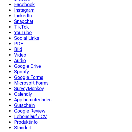
Facebook
Instagram
LinkedIn
Snapchat
TikTok
YouTube
Social Links
PDF
Bild
Video
Audio
Google Drive
Spotify
Google Forms
Microsoft Forms
SurveyMonkey
Calendly
App herunterladen
Gutschein
Google Review
Lebenslauf / CV
Produktinfo
Standort