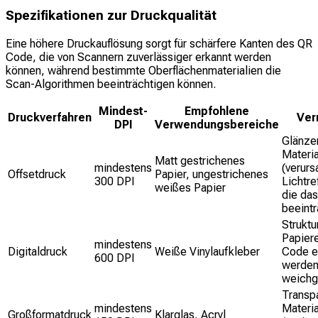
Spezifikationen zur Druckqualität
Eine höhere Druckauflösung sorgt für schärfere Kanten des QR
Code, die von Scannern zuverlässiger erkannt werden
können, während bestimmte Oberflächenmaterialien die
Scan-Algorithmen beeinträchtigen können.
Mindest-
Empfohlene
Druckverfahren
Ver
DPI
Verwendungsbereiche
Glänze
Materia
Matt gestrichenes
mindestens
(verur
Offsetdruck
Papier, ungestrichenes
300 DPI
Lichtre
weißes Papier
die da
beeintr
Struktu
Papier
mindestens
Digitaldruck
Weiße Vinylaufkleber
Code e
600 DPI
werde
weichg
Transp
mindestens
Materia
Großformatdruck
Klarglas, Acryl