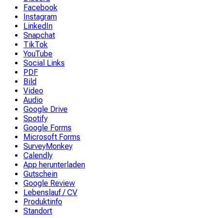
Facebook
Instagram
LinkedIn
Snapchat
TikTok
YouTube
Social Links
PDF
Bild
Video
Audio
Google Drive
Spotify
Google Forms
Microsoft Forms
SurveyMonkey
Calendly
App herunterladen
Gutschein
Google Review
Lebenslauf / CV
Produktinfo
Standort