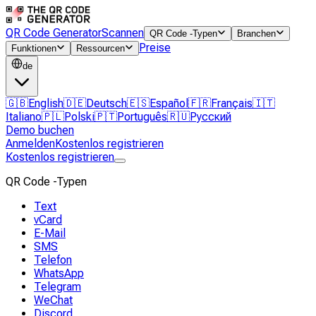
QR Code Generator
Scannen
QR Code -Typen
Branchen
Preise
Funktionen
Ressourcen
de
🇬🇧
English
🇩🇪
Deutsch
🇪🇸
Español
🇫🇷
Français
🇮🇹
Italiano
🇵🇱
Polski
🇵🇹
Português
🇷🇺
Русский
Demo buchen
Anmelden
Kostenlos registrieren
Kostenlos registrieren
QR Code -Typen
Text
vCard
E-Mail
SMS
Telefon
WhatsApp
Telegram
WeChat
Discord