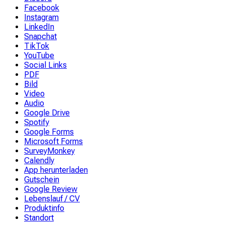
Facebook
Instagram
LinkedIn
Snapchat
TikTok
YouTube
Social Links
PDF
Bild
Video
Audio
Google Drive
Spotify
Google Forms
Microsoft Forms
SurveyMonkey
Calendly
App herunterladen
Gutschein
Google Review
Lebenslauf / CV
Produktinfo
Standort