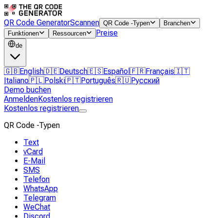
QR Code Generator
Scannen
QR Code -Typen
Branchen
Preise
Funktionen
Ressourcen
de
🇬🇧
English
🇩🇪
Deutsch
🇪🇸
Español
🇫🇷
Français
🇮🇹
Italiano
🇵🇱
Polski
🇵🇹
Português
🇷🇺
Русский
Demo buchen
Anmelden
Kostenlos registrieren
Kostenlos registrieren
QR Code -Typen
Text
vCard
E-Mail
SMS
Telefon
WhatsApp
Telegram
WeChat
Discord