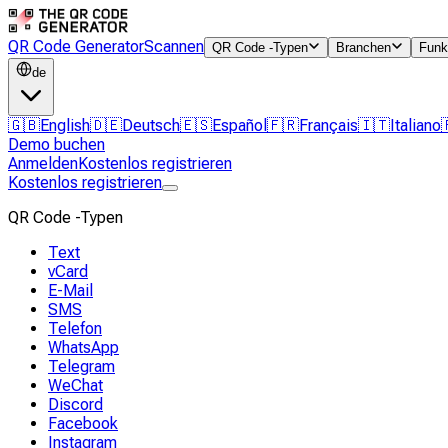
QR Code Generator
Scannen
QR Code -Typen
Branchen
Funk
de
🇬🇧
English
🇩🇪
Deutsch
🇪🇸
Español
🇫🇷
Français
🇮🇹
Italiano
Demo buchen
Anmelden
Kostenlos registrieren
Kostenlos registrieren
QR Code -Typen
Text
vCard
E-Mail
SMS
Telefon
WhatsApp
Telegram
WeChat
Discord
Facebook
Instagram