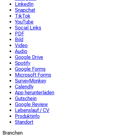
LinkedIn
Snapchat
TikTok
YouTube
Social Links
PDF
Bild
Video
Audio
Google Drive
Spotify
Google Forms
Microsoft Forms
SurveyMonkey
Calendly
App herunterladen
Gutschein
Google Review
Lebenslauf / CV
Produktinfo
Standort
Branchen