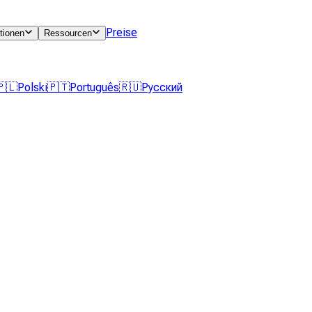
Preise
tionen
Ressourcen
🇵🇱
Polski
🇵🇹
Português
🇷🇺
Русский