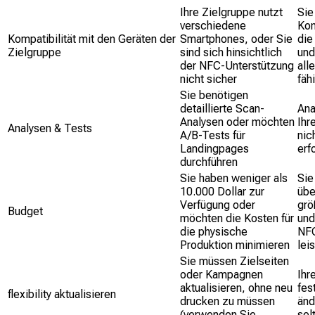
Ihre Zielgruppe nutzt
Sie
verschiedene
Kon
Kompatibilität mit den Geräten der
Smartphones, oder Sie
di
Zielgruppe
sind sich hinsichtlich
und
der NFC-Unterstützung
all
nicht sicher
fäh
Sie benötigen
detaillierte Scan-
Ana
Analysen oder möchten
Ihr
Analysen & Tests
A/B-Tests für
nic
Landingpages
erf
durchführen
Sie haben weniger als
Sie
10.000 Dollar zur
übe
Verfügung oder
grö
Budget
möchten die Kosten für
und
die physische
NF
Produktion minimieren
lei
Sie müssen Zielseiten
oder Kampagnen
Ihr
aktualisieren, ohne neu
fes
flexibility aktualisieren
drucken zu müssen
änd
(verwenden Sie
sel