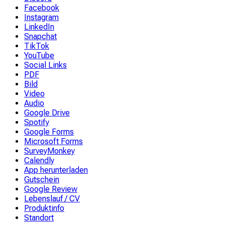
Facebook
Instagram
LinkedIn
Snapchat
TikTok
YouTube
Social Links
PDF
Bild
Video
Audio
Google Drive
Spotify
Google Forms
Microsoft Forms
SurveyMonkey
Calendly
App herunterladen
Gutschein
Google Review
Lebenslauf / CV
Produktinfo
Standort