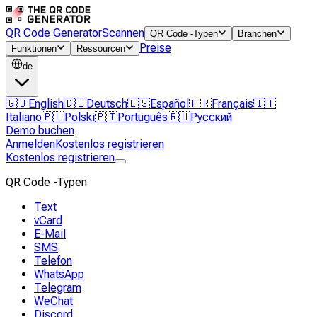
QR Code Generator
Scannen
QR Code -Typen
Branchen
Preise
Funktionen
Ressourcen
de
🇬🇧
English
🇩🇪
Deutsch
🇪🇸
Español
🇫🇷
Français
🇮🇹
Italiano
🇵🇱
Polski
🇵🇹
Português
🇷🇺
Русский
Demo buchen
Anmelden
Kostenlos registrieren
Kostenlos registrieren
QR Code -Typen
Text
vCard
E-Mail
SMS
Telefon
WhatsApp
Telegram
WeChat
Discord