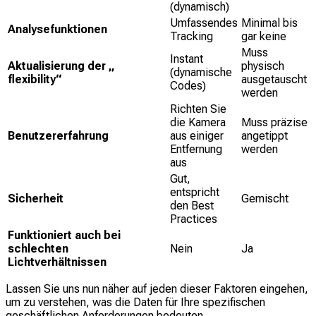
(dynamisch)
Umfassendes
Minimal bis
Analysefunktionen
Tracking
gar keine
Muss
Instant
Aktualisierung der „
physisch
(dynamische
flexibility“
ausgetauscht
Codes)
werden
Richten Sie
die Kamera
Muss präzise
Benutzererfahrung
aus einiger
angetippt
Entfernung
werden
aus
Gut,
entspricht
Sicherheit
Gemischt
den Best
Practices
Funktioniert auch bei
schlechten
Nein
Ja
Lichtverhältnissen
Lassen Sie uns nun näher auf jeden dieser Faktoren eingehen,
um zu verstehen, was die Daten für Ihre spezifischen
geschäftlichen Anforderungen bedeuten.