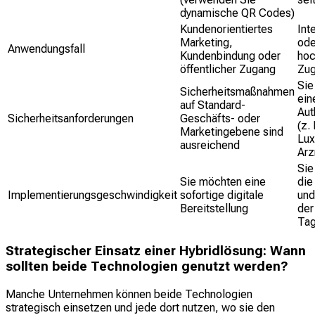
dynamische QR Codes)
Kundenorientiertes
Int
Marketing,
ode
Anwendungsfall
Kundenbindung oder
hoc
öffentlicher Zugang
Zug
Sie
Sicherheitsmaßnahmen
ein
auf Standard-
Aut
Sicherheitsanforderungen
Geschäfts- oder
(z. 
Marketingebene sind
Lux
ausreichend
Arz
Sie
Sie möchten eine
die
Implementierungsgeschwindigkeit
sofortige digitale
und
Bereitstellung
der
Tag
Strategischer Einsatz einer Hybridlösung: Wann
sollten beide Technologien genutzt werden?
Manche Unternehmen können beide Technologien
strategisch einsetzen und jede dort nutzen, wo sie den