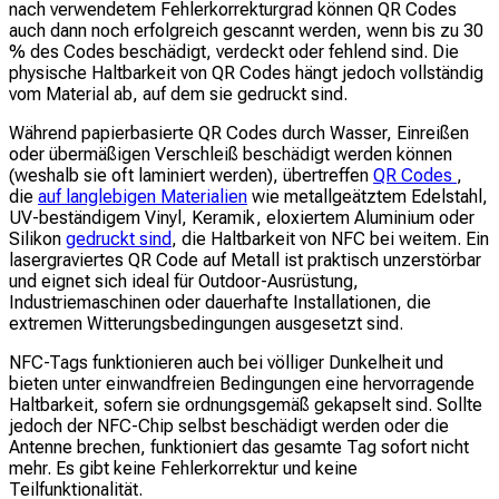
nach verwendetem Fehlerkorrekturgrad können QR Codes
auch dann noch erfolgreich gescannt werden, wenn bis zu 30
% des Codes beschädigt, verdeckt oder fehlend sind. Die
physische Haltbarkeit von QR Codes hängt jedoch vollständig
vom Material ab, auf dem sie gedruckt sind.
Während papierbasierte QR Codes durch Wasser, Einreißen
oder übermäßigen Verschleiß beschädigt werden können
(weshalb sie oft laminiert werden), übertreffen
QR Codes
,
die
auf langlebigen Materialien
wie metallgeätztem Edelstahl,
UV-beständigem Vinyl, Keramik, eloxiertem Aluminium oder
Silikon
gedruckt sind
, die Haltbarkeit von NFC bei weitem. Ein
lasergraviertes QR Code auf Metall ist praktisch unzerstörbar
und eignet sich ideal für Outdoor-Ausrüstung,
Industriemaschinen oder dauerhafte Installationen, die
extremen Witterungsbedingungen ausgesetzt sind.
NFC-Tags funktionieren auch bei völliger Dunkelheit und
bieten unter einwandfreien Bedingungen eine hervorragende
Haltbarkeit, sofern sie ordnungsgemäß gekapselt sind. Sollte
jedoch der NFC-Chip selbst beschädigt werden oder die
Antenne brechen, funktioniert das gesamte Tag sofort nicht
mehr. Es gibt keine Fehlerkorrektur und keine
Teilfunktionalität.