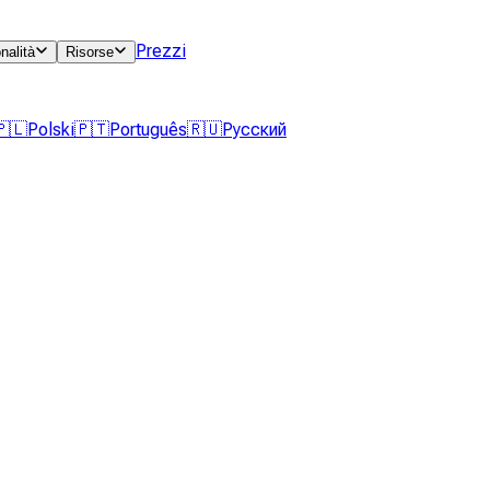
Prezzi
nalità
Risorse
🇵🇱
Polski
🇵🇹
Português
🇷🇺
Русский