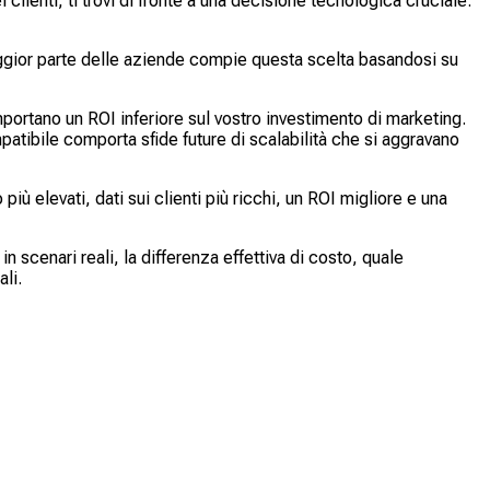
lienti, ti trovi di fronte a una decisione tecnologica cruciale:
a maggior parte delle aziende compie questa scelta basandosi su
ortano un ROI inferiore sul vostro investimento di marketing.
atibile comporta sfide future di scalabilità che si aggravano
iù elevati, dati sui clienti più ricchi, un ROI migliore e una
 scenari reali, la differenza effettiva di costo, quale
li.