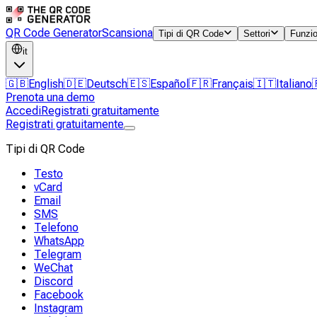
QR Code Generator
Scansiona
Tipi di QR Code
Settori
Funzio
it
🇬🇧
English
🇩🇪
Deutsch
🇪🇸
Español
🇫🇷
Français
🇮🇹
Italiano
Prenota una demo
Accedi
Registrati gratuitamente
Registrati gratuitamente
Tipi di QR Code
Testo
vCard
Email
SMS
Telefono
WhatsApp
Telegram
WeChat
Discord
Facebook
Instagram