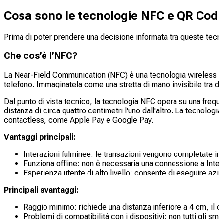
Cosa sono le tecnologie NFC e QR Co
Prima di poter prendere una decisione informata tra queste te
Che cos’è l’NFC?
La Near-Field Communication (NFC) è una tecnologia wireless 
telefono. Immaginatela come una stretta di mano invisibile tra due
Dal punto di vista tecnico, la tecnologia NFC opera su una freq
distanza di circa quattro centimetri l'uno dall'altro. La tecnolo
contactless, come Apple Pay e Google Pay.
Vantaggi principali:
Interazioni fulminee: le transazioni vengono completate 
Funziona offline: non è necessaria una connessione a Inter
Esperienza utente di alto livello: consente di eseguire a
Principali svantaggi:
Raggio minimo: richiede una distanza inferiore a 4 cm, il c
Problemi di compatibilità con i dispositivi: non tutti gli 