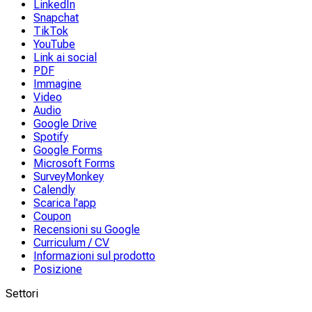
LinkedIn
Snapchat
TikTok
YouTube
Link ai social
PDF
Immagine
Video
Audio
Google Drive
Spotify
Google Forms
Microsoft Forms
SurveyMonkey
Calendly
Scarica l'app
Coupon
Recensioni su Google
Curriculum / CV
Informazioni sul prodotto
Posizione
Settori