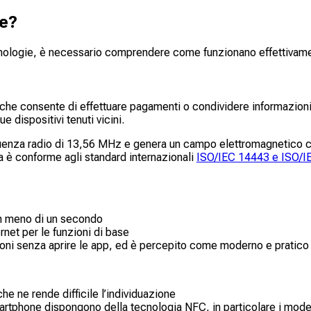
de?
cnologie, è necessario comprendere come funzionano effettivamen
che consente di effettuare pagamenti o condividere informazion
 dispositivi tenuti vicini.
uenza radio di 13,56 MHz e genera un campo elettromagnetico che 
gia è conforme agli standard internazionali
ISO/IEC 14443 e
ISO/I
in meno di un secondo
net per le funzioni di base
zioni senza aprire le app, ed è percepito come moderno e pratico
he ne rende difficile l’individuazione
smartphone dispongono della tecnologia NFC, in particolare i model