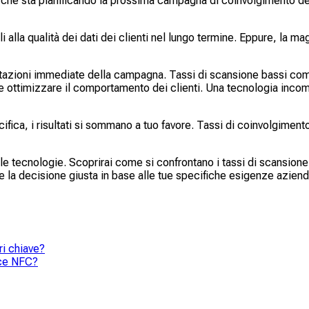
che sta pianificando la prossima campagna di coinvolgimento dei c
ali alla qualità dei dati dei clienti nel lungo termine. Eppure, l
tazioni immediate della campagna. Tassi di scansione bassi comp
e ottimizzare il comportamento dei clienti. Una tecnologia incomp
ica, i risultati si sommano a tuo favore. Tassi di coinvolgimento p
 tecnologie. Scoprirai come si confrontano i tassi di scansione in
re la decisione giusta in base alle tue specifiche esigenze azienda
i chiave?
ice NFC?