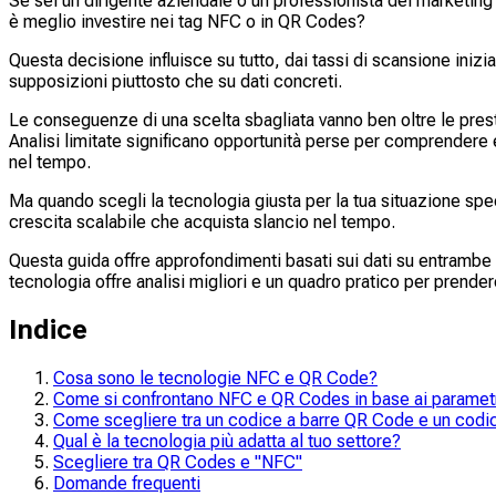
Se sei un dirigente aziendale o un professionista del marketing 
è meglio investire nei tag NFC o in QR Codes?
Questa decisione influisce su tutto, dai tassi di scansione inizi
supposizioni piuttosto che su dati concreti.
Le conseguenze di una scelta sbagliata vanno ben oltre le pres
Analisi limitate significano opportunità perse per comprendere 
nel tempo.
Ma quando scegli la tecnologia giusta per la tua situazione specif
crescita scalabile che acquista slancio nel tempo.
Questa guida offre approfondimenti basati sui dati su entrambe le
tecnologia offre analisi migliori e un quadro pratico per prende
Indice
Cosa sono le tecnologie NFC e QR Code?
Come si confrontano NFC e QR Codes in base ai parametr
Come scegliere tra un codice a barre QR Code e un cod
Qual è la tecnologia più adatta al tuo settore?
Scegliere tra QR Codes e "NFC"
Domande frequenti