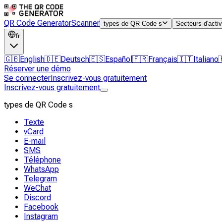
QR Code Generator
Scanner
types de QR Code s
Secteurs d'activ
fr
🇬🇧
English
🇩🇪
Deutsch
🇪🇸
Español
🇫🇷
Français
🇮🇹
Italiano
Réserver une démo
Se connecter
Inscrivez-vous gratuitement
Inscrivez-vous gratuitement
types de QR Code s
Texte
vCard
E-mail
SMS
Téléphone
WhatsApp
Telegram
WeChat
Discord
Facebook
Instagram