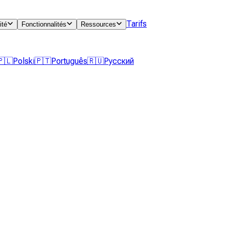
Tarifs
ité
Fonctionnalités
Ressources
🇵🇱
Polski
🇵🇹
Português
🇷🇺
Русский