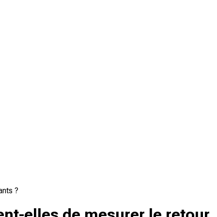
ants ?
nt-elles de mesurer le retour