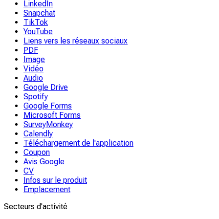
LinkedIn
Snapchat
TikTok
YouTube
Liens vers les réseaux sociaux
PDF
Image
Vidéo
Audio
Google Drive
Spotify
Google Forms
Microsoft Forms
SurveyMonkey
Calendly
Téléchargement de l'application
Coupon
Avis Google
CV
Infos sur le produit
Emplacement
Secteurs d'activité