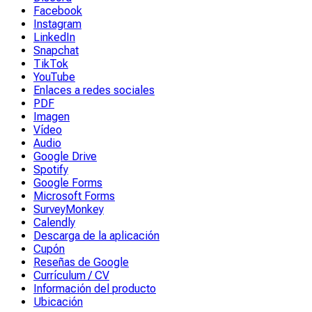
Facebook
Instagram
LinkedIn
Snapchat
TikTok
YouTube
Enlaces a redes sociales
PDF
Imagen
Vídeo
Audio
Google Drive
Spotify
Google Forms
Microsoft Forms
SurveyMonkey
Calendly
Descarga de la aplicación
Cupón
Reseñas de Google
Currículum / CV
Información del producto
Ubicación