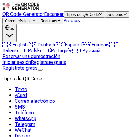
QR Code Generator
Escanear
Tipos de QR Code
Sectores
Precios
Características
Recursos
es
🇬🇧
English
🇩🇪
Deutsch
🇪🇸
Español
🇫🇷
Français
🇮🇹
Italiano
🇵🇱
Polski
🇵🇹
Português
🇷🇺
Русский
Reservar una demostración
Iniciar sesión
Regístrate gratis
Regístrate gratis
Tipos de QR Code
Texto
vCard
Correo electrónico
SMS
Teléfono
WhatsApp
Telegram
WeChat
Discord