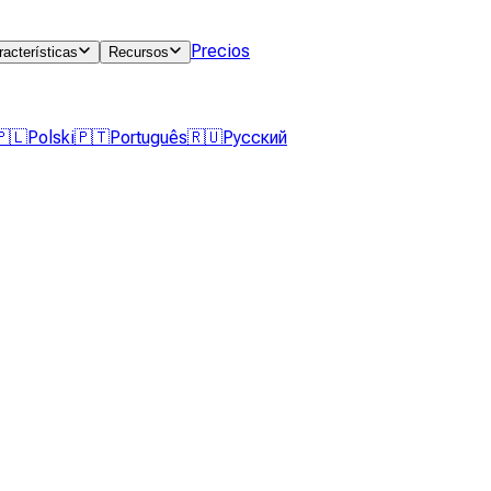
Precios
racterísticas
Recursos
🇵🇱
Polski
🇵🇹
Português
🇷🇺
Русский