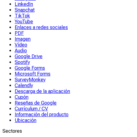
LinkedIn
Snapchat
TikTok
YouTube
Enlaces a redes sociales
PDF
Imagen
Vídeo
Audio
Google Drive
Spotify
Google Forms
Microsoft Forms
SurveyMonkey
Calendly
Descarga de la aplicación
Cupón
Reseñas de Google
Currículum / CV
Información del producto
Ubicación
Sectores