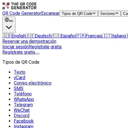
QR Code Generator
Escanear
Tipos de QR Code
Sectores
Ca
es
🇬🇧
English
🇩🇪
Deutsch
🇪🇸
Español
🇫🇷
Français
🇮🇹
Italiano
Reservar una demostración
Iniciar sesión
Regístrate gratis
Regístrate gratis
Tipos de QR Code
Texto
vCard
Correo electrónico
SMS
Teléfono
WhatsApp
Telegram
WeChat
Discord
Facebook
Instagram