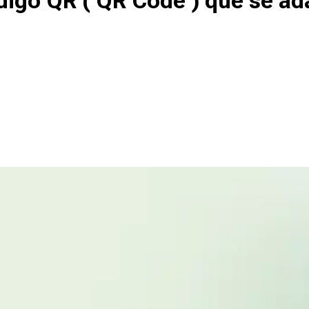
igo QR ( QR Code ) que se ad